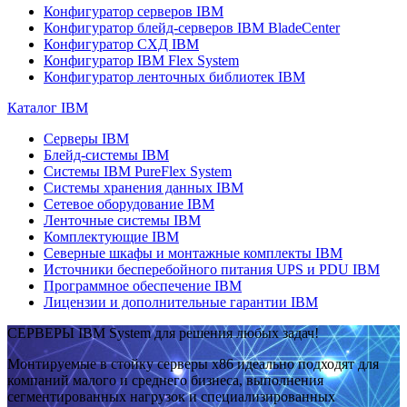
Конфигуратор серверов IBM
Конфигуратор блейд-серверов IBM BladeCenter
Конфигуратор СХД IBM
Конфигуратор IBM Flex System
Конфигуратор ленточных библиотек IBM
Каталог IBM
Серверы IBM
Блейд-системы IBM
Системы IBM PureFlex System
Системы хранения данных IBM
Сетевое оборудование IBM
Ленточные системы IBM
Комплектующие IBM
Северные шкафы и монтажные комплекты IBM
Источники бесперебойного питания UPS и PDU IBM
Программное обеспечение IBM
Лицензии и дополнительные гарантии IBM
СЕРВЕРЫ IBM System для решения любых задач!
Монтируемые в стойку серверы x86 идеально подходят для
компаний малого и среднего бизнеса, выполнения
сегментированных нагрузок и специализированных