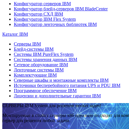
Конфигуратор серверов IBM
Конфигуратор блейд-серверов IBM BladeCenter
Конфигуратор СХД IBM
Конфигуратор IBM Flex System
Конфигуратор ленточных библиотек IBM
Каталог IBM
Серверы IBM
Блейд-системы IBM
Системы IBM PureFlex System
Системы хранения данных IBM
Сетевое оборудование IBM
Ленточные системы IBM
Комплектующие IBM
Северные шкафы и монтажные комплекты IBM
Источники бесперебойного питания UPS и PDU IBM
Программное обеспечение IBM
Лицензии и дополнительные гарантии IBM
СЕРВЕРЫ IBM System для решения любых задач!
Монтируемые в стойку серверы x86 идеально подходят для ко
сервер для решения любой задачи.