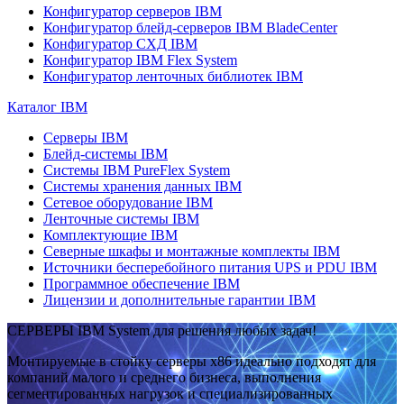
Конфигуратор серверов IBM
Конфигуратор блейд-серверов IBM BladeCenter
Конфигуратор СХД IBM
Конфигуратор IBM Flex System
Конфигуратор ленточных библиотек IBM
Каталог IBM
Серверы IBM
Блейд-системы IBM
Системы IBM PureFlex System
Системы хранения данных IBM
Сетевое оборудование IBM
Ленточные системы IBM
Комплектующие IBM
Северные шкафы и монтажные комплекты IBM
Источники бесперебойного питания UPS и PDU IBM
Программное обеспечение IBM
Лицензии и дополнительные гарантии IBM
СЕРВЕРЫ IBM System для решения любых задач!
Монтируемые в стойку серверы x86 идеально подходят для
компаний малого и среднего бизнеса, выполнения
сегментированных нагрузок и специализированных