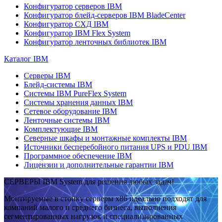
Конфигуратор серверов IBM
Конфигуратор блейд-серверов IBM BladeCenter
Конфигуратор СХД IBM
Конфигуратор IBM Flex System
Конфигуратор ленточных библиотек IBM
Каталог IBM
Серверы IBM
Блейд-системы IBM
Системы IBM PureFlex System
Системы хранения данных IBM
Сетевое оборудование IBM
Ленточные системы IBM
Комплектующие IBM
Северные шкафы и монтажные комплекты IBM
Источники бесперебойного питания UPS и PDU IBM
Программное обеспечение IBM
Лицензии и дополнительные гарантии IBM
СЕРВЕРЫ IBM System для решения любых задач!
Монтируемые в стойку серверы x86 идеально подходят для
компаний малого и среднего бизнеса, выполнения
сегментированных нагрузок и специализированных