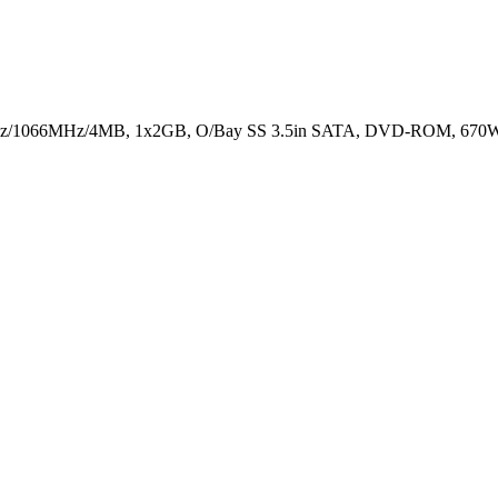
Hz/1066MHz/4MB, 1x2GB, O/Bay SS 3.5in SATA, DVD-ROM, 670W 