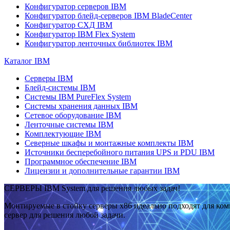
Конфигуратор серверов IBM
Конфигуратор блейд-серверов IBM BladeCenter
Конфигуратор СХД IBM
Конфигуратор IBM Flex System
Конфигуратор ленточных библиотек IBM
Каталог IBM
Серверы IBM
Блейд-системы IBM
Системы IBM PureFlex System
Системы хранения данных IBM
Сетевое оборудование IBM
Ленточные системы IBM
Комплектующие IBM
Северные шкафы и монтажные комплекты IBM
Источники бесперебойного питания UPS и PDU IBM
Программное обеспечение IBM
Лицензии и дополнительные гарантии IBM
СЕРВЕРЫ IBM System для решения любых задач!
Монтируемые в стойку серверы x86 идеально подходят для ко
сервер для решения любой задачи.