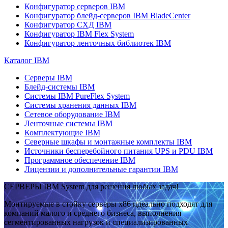
Конфигуратор серверов IBM
Конфигуратор блейд-серверов IBM BladeCenter
Конфигуратор СХД IBM
Конфигуратор IBM Flex System
Конфигуратор ленточных библиотек IBM
Каталог IBM
Серверы IBM
Блейд-системы IBM
Системы IBM PureFlex System
Системы хранения данных IBM
Сетевое оборудование IBM
Ленточные системы IBM
Комплектующие IBM
Северные шкафы и монтажные комплекты IBM
Источники бесперебойного питания UPS и PDU IBM
Программное обеспечение IBM
Лицензии и дополнительные гарантии IBM
СЕРВЕРЫ IBM System для решения любых задач!
Монтируемые в стойку серверы x86 идеально подходят для
компаний малого и среднего бизнеса, выполнения
сегментированных нагрузок и специализированных