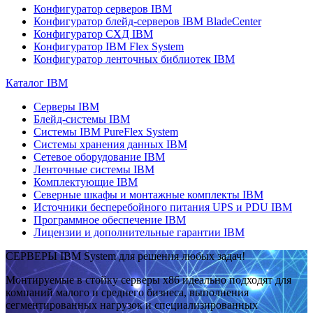
Конфигуратор серверов IBM
Конфигуратор блейд-серверов IBM BladeCenter
Конфигуратор СХД IBM
Конфигуратор IBM Flex System
Конфигуратор ленточных библиотек IBM
Каталог IBM
Серверы IBM
Блейд-системы IBM
Системы IBM PureFlex System
Системы хранения данных IBM
Сетевое оборудование IBM
Ленточные системы IBM
Комплектующие IBM
Северные шкафы и монтажные комплекты IBM
Источники бесперебойного питания UPS и PDU IBM
Программное обеспечение IBM
Лицензии и дополнительные гарантии IBM
СЕРВЕРЫ IBM System для решения любых задач!
Монтируемые в стойку серверы x86 идеально подходят для
компаний малого и среднего бизнеса, выполнения
сегментированных нагрузок и специализированных