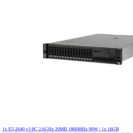
1x E5-2640 v3 8C 2.6GHz 20MB 1866MHz 90W / 1x 16GB