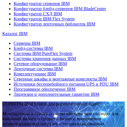
Конфигуратор серверов IBM
Конфигуратор блейд-серверов IBM BladeCenter
Конфигуратор СХД IBM
Конфигуратор IBM Flex System
Конфигуратор ленточных библиотек IBM
Каталог IBM
Серверы IBM
Блейд-системы IBM
Системы IBM PureFlex System
Системы хранения данных IBM
Сетевое оборудование IBM
Ленточные системы IBM
Комплектующие IBM
Северные шкафы и монтажные комплекты IBM
Источники бесперебойного питания UPS и PDU IBM
Программное обеспечение IBM
Лицензии и дополнительные гарантии IBM
СЕРВЕРЫ IBM System для решения любых задач!
Монтируемые в стойку серверы x86 идеально подходят для
компаний малого и среднего бизнеса, выполнения
сегментированных нагрузок и специализированных