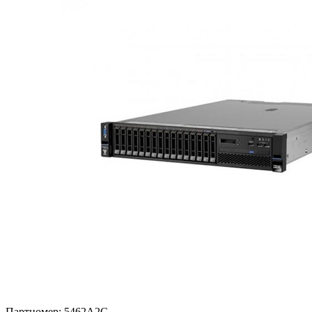
Партномер:
5462A2G