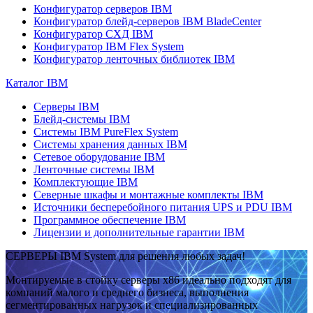
Конфигуратор серверов IBM
Конфигуратор блейд-серверов IBM BladeCenter
Конфигуратор СХД IBM
Конфигуратор IBM Flex System
Конфигуратор ленточных библиотек IBM
Каталог IBM
Серверы IBM
Блейд-системы IBM
Системы IBM PureFlex System
Системы хранения данных IBM
Сетевое оборудование IBM
Ленточные системы IBM
Комплектующие IBM
Северные шкафы и монтажные комплекты IBM
Источники бесперебойного питания UPS и PDU IBM
Программное обеспечение IBM
Лицензии и дополнительные гарантии IBM
СЕРВЕРЫ IBM System для решения любых задач!
Монтируемые в стойку серверы x86 идеально подходят для
компаний малого и среднего бизнеса, выполнения
сегментированных нагрузок и специализированных