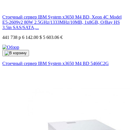
Стоечный сервер IBM System x3650 M4 BD, Xeon 4C Model
E5-2609v2 80W 2.5GHz/1333MHz/10MB, 1x8GB, O/Bay HS
3.5in SAS/SATA,...
441 738 р
6 142.00 $
5 603.06 €
Стоечный сервер IBM System x3650 M4 BD
5466C2G