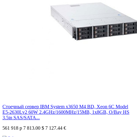
Стоечный сервер IBM System x3650 M4 BD, Xeon 6C Model
E5-2630Lv2 60W 2.4GHz/1600MHz/15MB, 1x8GB, O/Bay HS
3.5in SAS/SATA...
561 918 р
7 813.00 $
7 127.44 €