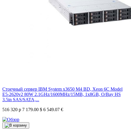
Стоечный сервер IBM System x3650 M4 BD, Xeon 6C Model
E5-2620v2 80W 2.1GHz/1600MHz/15MB, 1x8GB, O/Bay HS
3.5in SAS/SATA,...
516 320 р
7 179.00 $
6 549.07 €