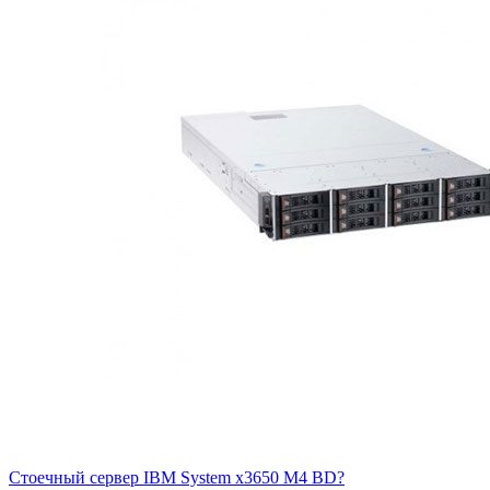
Стоечный сервер IBM System x3650 M4 BD?