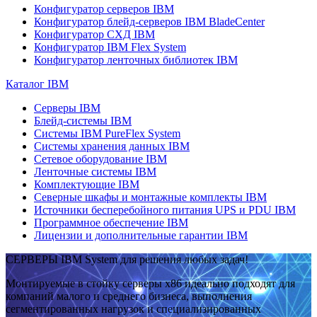
Конфигуратор серверов IBM
Конфигуратор блейд-серверов IBM BladeCenter
Конфигуратор СХД IBM
Конфигуратор IBM Flex System
Конфигуратор ленточных библиотек IBM
Каталог IBM
Серверы IBM
Блейд-системы IBM
Системы IBM PureFlex System
Системы хранения данных IBM
Сетевое оборудование IBM
Ленточные системы IBM
Комплектующие IBM
Северные шкафы и монтажные комплекты IBM
Источники бесперебойного питания UPS и PDU IBM
Программное обеспечение IBM
Лицензии и дополнительные гарантии IBM
СЕРВЕРЫ IBM System для решения любых задач!
Монтируемые в стойку серверы x86 идеально подходят для
компаний малого и среднего бизнеса, выполнения
сегментированных нагрузок и специализированных