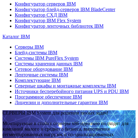
Конфигуратор серверов IBM
Конфигуратор блейд-серверов IBM BladeCenter
Конфигуратор СХД IBM
Конфигуратор IBM Flex System
Конфигуратор ленточных библиотек IBM
Каталог IBM
Серверы IBM
Блейд-системы IBM
Системы IBM PureFlex System
Системы хранения данных IBM
Сетевое оборудование IBM
Ленточные системы IBM
Комплектующие IBM
Северные шкафы и монтажные комплекты IBM
Источники бесперебойного питания UPS и PDU IBM
Программное обеспечение IBM
Лицензии и дополнительные гарантии IBM
СЕРВЕРЫ IBM System для решения любых задач!
Монтируемые в стойку серверы x86 идеально подходят для
компаний малого и среднего бизнеса, выполнения
сегментированных нагрузок и специализированных