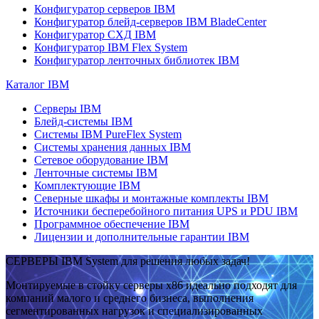
Конфигуратор серверов IBM
Конфигуратор блейд-серверов IBM BladeCenter
Конфигуратор СХД IBM
Конфигуратор IBM Flex System
Конфигуратор ленточных библиотек IBM
Каталог IBM
Серверы IBM
Блейд-системы IBM
Системы IBM PureFlex System
Системы хранения данных IBM
Сетевое оборудование IBM
Ленточные системы IBM
Комплектующие IBM
Северные шкафы и монтажные комплекты IBM
Источники бесперебойного питания UPS и PDU IBM
Программное обеспечение IBM
Лицензии и дополнительные гарантии IBM
СЕРВЕРЫ IBM System для решения любых задач!
Монтируемые в стойку серверы x86 идеально подходят для
компаний малого и среднего бизнеса, выполнения
сегментированных нагрузок и специализированных