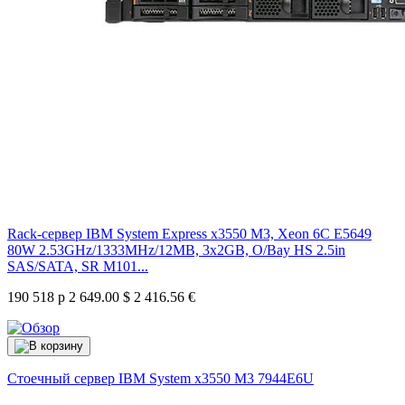
Rack-сервер IBM System Express x3550 M3, Xeon 6C E5649
80W 2.53GHz/1333MHz/12MB, 3x2GB, O/Bay HS 2.5in
SAS/SATA, SR M101...
190 518 р
2 649.00 $
2 416.56 €
Стоечный сервер IBM System x3550 M3
7944E6U