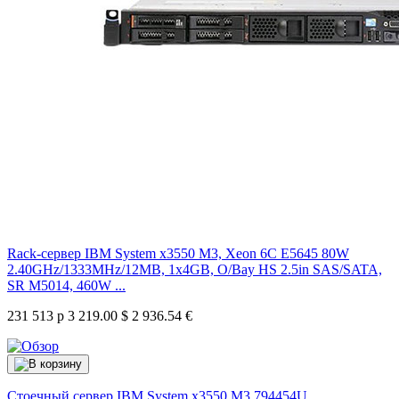
Rack-сервер IBM System x3550 M3, Xeon 6C E5645 80W
2.40GHz/1333MHz/12MB, 1x4GB, O/Bay HS 2.5in SAS/SATA,
SR M5014, 460W ...
231 513 р
3 219.00 $
2 936.54 €
Стоечный сервер IBM System x3550 M3
794454U