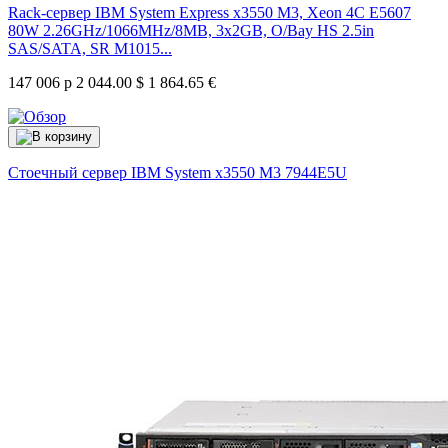
Rack-сервер IBM System Express x3550 M3, Xeon 4C E5607
80W 2.26GHz/1066MHz/8MB, 3x2GB, O/Bay HS 2.5in
SAS/SATA, SR M1015...
147 006 р
2 044.00 $
1 864.65 €
Стоечный сервер IBM System x3550 M3
7944E5U