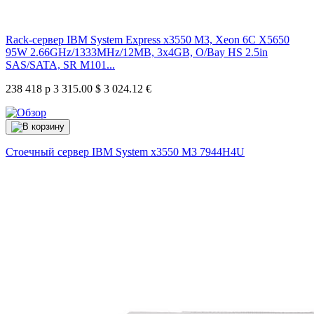
Rack-сервер IBM System Express x3550 M3, Xeon 6C X5650
95W 2.66GHz/1333MHz/12MB, 3x4GB, O/Bay HS 2.5in
SAS/SATA, SR M101...
238 418 р
3 315.00 $
3 024.12 €
Стоечный сервер IBM System x3550 M3
7944H4U