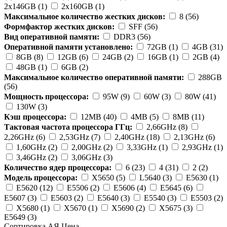
2x146GB (1)
2x160GB (1)
Максимальное количество жестких дисков:
8 (56)
Формфактор жестких дисков:
SFF (56)
Вид оперативной памяти:
DDR3 (56)
Оперативной памяти установлено:
72GB (1)
4GB (31)
8GB (8)
12GB (6)
24GB (2)
16GB (1)
2GB (4)
48GB (1)
6GB (2)
Максимальное количество оперативной памяти:
288GB
(56)
Мощность процессора:
95W (9)
60W (3)
80W (41)
130W (3)
Кэш процессора:
12MB (40)
4MB (5)
8MB (11)
Тактовая частота процессора ГГц:
2,66GHz (8)
2,26GHz (6)
2,53GHz (7)
2,40GHz (18)
2,13GHz (6)
1,60GHz (2)
2,00GHz (2)
3,33GHz (1)
2,93GHz (1)
3,46GHz (2)
3,06GHz (3)
Количество ядер процессора:
6 (23)
4 (31)
2 (2)
Модель процессора:
X5650 (5)
L5640 (3)
E5630 (1)
E5620 (12)
E5506 (2)
E5606 (4)
E5645 (6)
E5607 (3)
E5603 (2)
E5640 (3)
E5540 (3)
E5503 (2)
X5680 (1)
X5670 (1)
X5690 (2)
X5675 (3)
E5649 (3)
Сортировка А
Я
Ценa