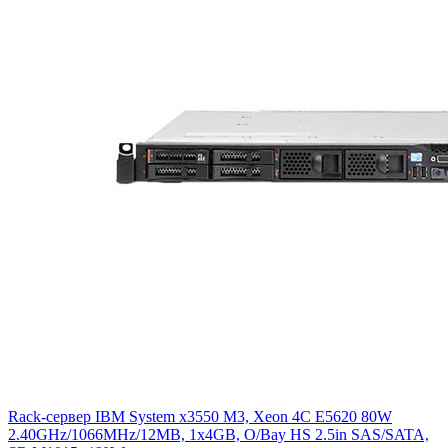
Rack-сервер IBM System x3550 M3, Xeon 4C E5620 80W
2.40GHz/1066MHz/12MB, 1x4GB, O/Bay HS 2.5in SAS/SATA,