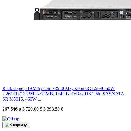
Rack-сервер IBM System x3550 M3, Xeon 6C L5640 60W
2.26GHz/1333MHz/12MB, 1x4GB, O/Bay HS 2.5in SAS/SATA,
SR M5015, 460W ...
267 546 р
3 720.00 $
3 393.58 €