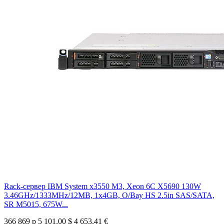
Rack-сервер IBM System x3550 M3, Xeon 6C X5690 130W
3.46GHz/1333MHz/12MB, 1x4GB, O/Bay HS 2.5in SAS/SATA,
SR M5015, 675W...
366 869 р
5 101.00 $
4 653.41 €