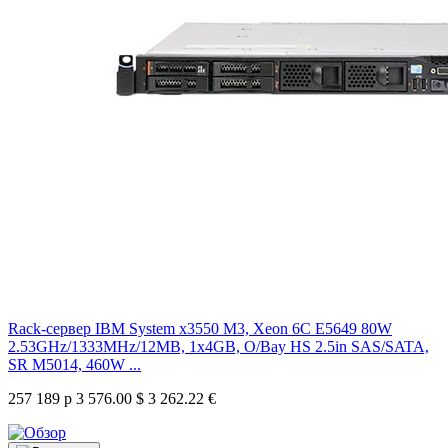
Rack-сервер IBM System x3550 M3, Xeon 6C E5649 80W
2.53GHz/1333MHz/12MB, 1x4GB, O/Bay HS 2.5in SAS/SATA,
SR M5014, 460W ...
257 189 р
3 576.00 $
3 262.22 €