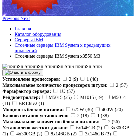
Previous
Next
Главная
Каталог оборудования
Серверы IBM
Стоечные серверы IBM System x предыдущих
поколений
Стоечные серверы IBM System x3550 M3
Установлено процессоров:
2 (9)
1 (48)
Максимальное количество процессоров штуки:
2 (57)
Формфактор сервера:
1U (57)
Рейдконтроллер:
M5015 (25)
M1015 (19)
M5014
(11)
BR10ilv2 (1)
Мощность блоков питания:
675W (36)
460W (20)
Блоков питания установлено:
2 (18)
1 (38)
Максимальное количество блоков питания:
2 (56)
Установлено жестких дисков:
6x146GB (2)
3x300GB
(1)
4x300GB (2)
8x146GB (2)
3x146GB (3)