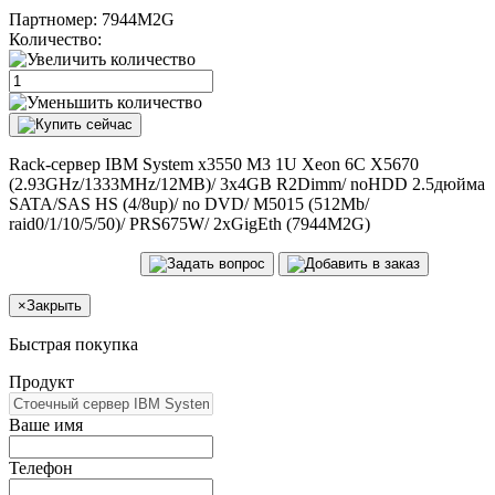
Партномер:
7944M2G
Количество:
Rack-сервер IBM System x3550 M3 1U Xeon 6C X5670
(2.93GHz/1333MHz/12MB)/ 3x4GB R2Dimm/ noHDD 2.5дюйма
SATA/SAS HS (4/8up)/ no DVD/ M5015 (512Mb/
raid0/1/10/5/50)/ PRS675W/ 2xGigEth (7944M2G)
×
Закрыть
Быстрая покупка
Продукт
Ваше имя
Телефон