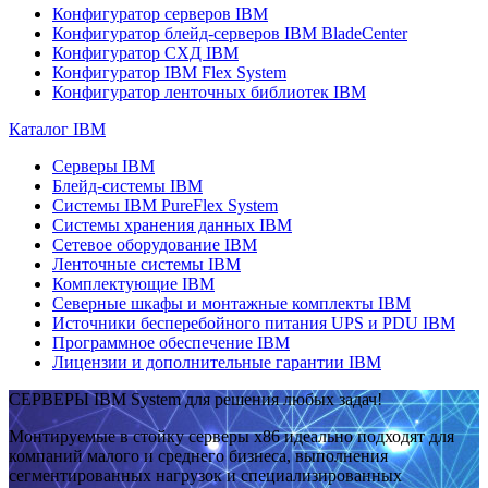
Конфигуратор серверов IBM
Конфигуратор блейд-серверов IBM BladeCenter
Конфигуратор СХД IBM
Конфигуратор IBM Flex System
Конфигуратор ленточных библиотек IBM
Каталог IBM
Серверы IBM
Блейд-системы IBM
Системы IBM PureFlex System
Системы хранения данных IBM
Сетевое оборудование IBM
Ленточные системы IBM
Комплектующие IBM
Северные шкафы и монтажные комплекты IBM
Источники бесперебойного питания UPS и PDU IBM
Программное обеспечение IBM
Лицензии и дополнительные гарантии IBM
СЕРВЕРЫ IBM System для решения любых задач!
Монтируемые в стойку серверы x86 идеально подходят для
компаний малого и среднего бизнеса, выполнения
сегментированных нагрузок и специализированных