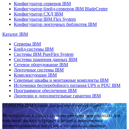
Конфигуратор серверов IBM
Конфигуратор блейд-серверов IBM BladeCenter
Конфигуратор СХД IBM
Конфигуратор IBM Flex System
Конфигуратор ленточных библиотек IBM
Каталог IBM
Серверы IBM
Блейд-системы IBM
Системы IBM PureFlex System
Системы хранения данных IBM
Сетевое оборудование IBM
Ленточные системы IBM
Комплектующие IBM
Северные шкафы и монтажные комплекты IBM
Источники бесперебойного питания UPS и PDU IBM
Программное обеспечение IBM
Лицензии и дополнительные гарантии IBM
СЕРВЕРЫ IBM System для решения любых задач!
Монтируемые в стойку серверы x86 идеально подходят для
компаний малого и среднего бизнеса, выполнения
сегментированных нагрузок и специализированных