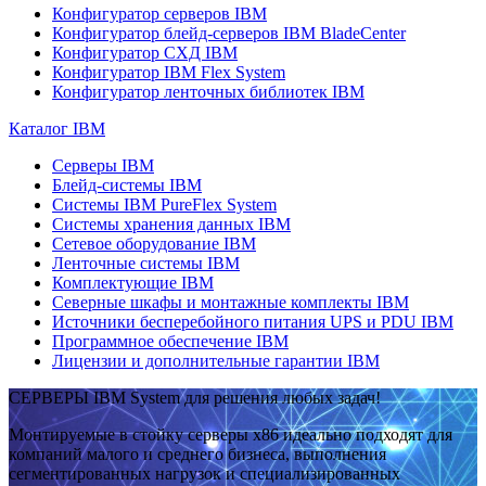
Конфигуратор серверов IBM
Конфигуратор блейд-серверов IBM BladeCenter
Конфигуратор СХД IBM
Конфигуратор IBM Flex System
Конфигуратор ленточных библиотек IBM
Каталог IBM
Серверы IBM
Блейд-системы IBM
Системы IBM PureFlex System
Системы хранения данных IBM
Сетевое оборудование IBM
Ленточные системы IBM
Комплектующие IBM
Северные шкафы и монтажные комплекты IBM
Источники бесперебойного питания UPS и PDU IBM
Программное обеспечение IBM
Лицензии и дополнительные гарантии IBM
СЕРВЕРЫ IBM System для решения любых задач!
Монтируемые в стойку серверы x86 идеально подходят для
компаний малого и среднего бизнеса, выполнения
сегментированных нагрузок и специализированных