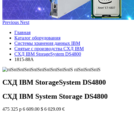
Previous
Next
Главная
Каталог оборудования
Системы хранения данных IBM
Снятые с производства СХД IBM
СХД IBM StorageSystem DS4800
1815-88A
СХД IBM StorageSystem DS4800
СХД IBM System Storage DS4800
475 325 р
6 609.00 $
6 029.09 €