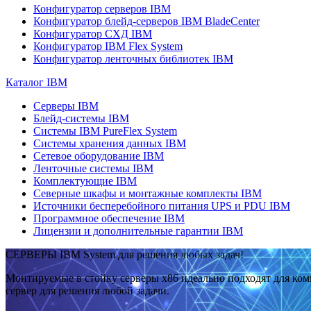
Конфигуратор серверов IBM
Конфигуратор блейд-серверов IBM BladeCenter
Конфигуратор СХД IBM
Конфигуратор IBM Flex System
Конфигуратор ленточных библиотек IBM
Каталог IBM
Серверы IBM
Блейд-системы IBM
Системы IBM PureFlex System
Системы хранения данных IBM
Сетевое оборудование IBM
Ленточные системы IBM
Комплектующие IBM
Северные шкафы и монтажные комплекты IBM
Источники бесперебойного питания UPS и PDU IBM
Программное обеспечение IBM
Лицензии и дополнительные гарантии IBM
СЕРВЕРЫ IBM System для решения любых задач!
Монтируемые в стойку серверы x86 идеально подходят для ко
сервер для решения любой задачи.