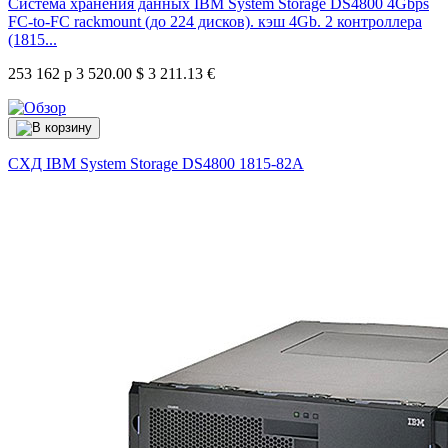
Система хранения данных IBM System Storage DS4800 4Gbps
FC-to-FC rackmount (до 224 дисков). кэш 4Gb. 2 контроллера
(1815...
253 162 р
3 520.00 $
3 211.13 €
СХД IBM System Storage DS4800
1815-82A