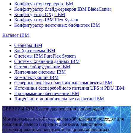
Конфигуратор серверов IBM
Конфигуратор блейд-серверов IBM BladeCenter
Конфигуратор СХД IBM
Конфигуратор IBM Flex System
Конфигуратор ленточных библиотек IBM
Каталог IBM
Серверы IBM
Блейд-системы IBM
Системы IBM PureFlex System
Системы хранения данных IBM
Сетевое оборудование IBM
Ленточные системы IBM
Комплектующие IBM
Северные шкафы и монтажные комплекты IBM
Источники бесперебойного питания UPS и PDU IBM
Программное обеспечение IBM
Лицензии и дополнительные гарантии IBM
СЕРВЕРЫ IBM System для решения любых задач!
Монтируемые в стойку серверы x86 идеально подходят для
компаний малого и среднего бизнеса, выполнения
сегментированных нагрузок и специализированных