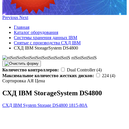
Previous
Next
Главная
Каталог оборудования
Системы хранения данных IBM
Снятые с производства СХД IBM
СХД IBM StorageSystem DS4800
Количество контроллеров:
Dual Controller (4)
Максимальное количество жестких дисков:
224 (4)
Сортировка А
Я
Ценa
СХД IBM StorageSystem DS4800
СХД IBM System Storage DS4800
1815-80A