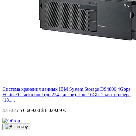
Система хранения данных IBM System Storage DS4800 4Gbps
FC-to-FC rackmount (до 224 дисков). кэш 16Gb. 2 контроллера
(181...
475 325 р
6 609.00 $
6 029.09 €