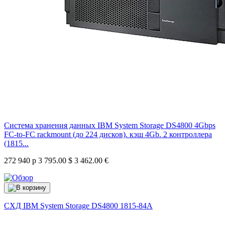
Система хранения данных IBM System Storage DS4800 4Gbps
FC-to-FC rackmount (до 224 дисков). кэш 4Gb. 2 контроллера
(1815...
272 940 р
3 795.00 $
3 462.00 €
СХД IBM System Storage DS4800
1815-84A