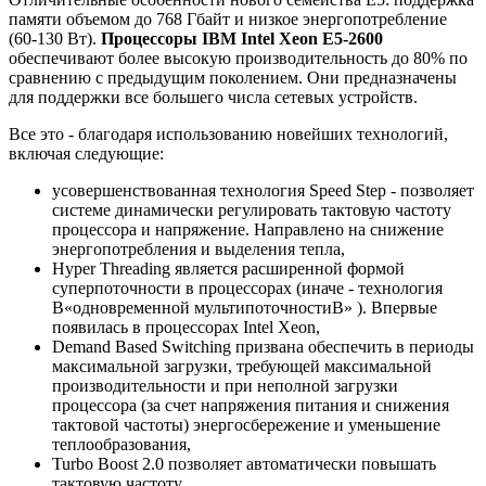
памяти объемом до 768 Гбайт и низкое энергопотребление
(60-130 Вт).
Процессоры IBM Intel Xeon E5-2600
обеспечивают более высокую производительность до 80% по
сравнению с предыдущим поколением. Они предназначены
для поддержки все большего числа сетевых устройств.
Все это - благодаря использованию новейших технологий,
включая следующие:
усовершенствованная технология Speed Step - позволяет
системе динамически регулировать тактовую частоту
процессора и напряжение. Направлено на снижение
энергопотребления и выделения тепла,
Hyper Threading является расширенной формой
суперпоточности в процессорах (иначе - технология
В«одновременной мультипоточностиВ» ). Впервые
появилась в процессорах Intel Xeon,
Demand Based Switching призвана обеспечить в периоды
максимальной загрузки, требующей максимальной
производительности и при неполной загрузки
процессора (за счет напряжения питания и снижения
тактовой частоты) энергосбережение и уменьшение
теплообразования,
Turbo Boost 2.0 позволяет автоматически повышать
тактовую частоту,