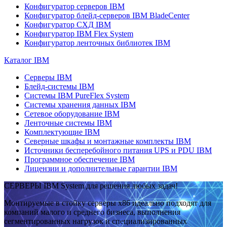
Конфигуратор серверов IBM
Конфигуратор блейд-серверов IBM BladeCenter
Конфигуратор СХД IBM
Конфигуратор IBM Flex System
Конфигуратор ленточных библиотек IBM
Каталог IBM
Серверы IBM
Блейд-системы IBM
Системы IBM PureFlex System
Системы хранения данных IBM
Сетевое оборудование IBM
Ленточные системы IBM
Комплектующие IBM
Северные шкафы и монтажные комплекты IBM
Источники бесперебойного питания UPS и PDU IBM
Программное обеспечение IBM
Лицензии и дополнительные гарантии IBM
СЕРВЕРЫ IBM System для решения любых задач!
Монтируемые в стойку серверы x86 идеально подходят для
компаний малого и среднего бизнеса, выполнения
сегментированных нагрузок и специализированных