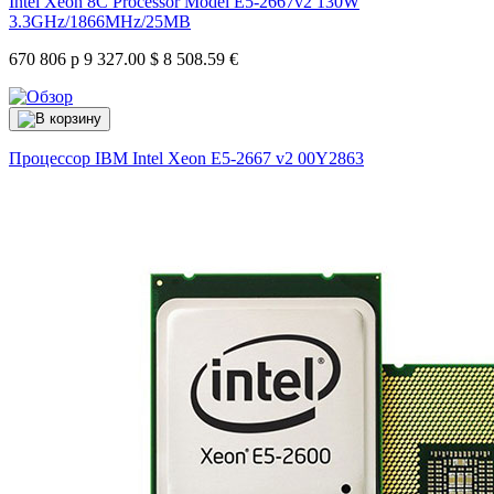
Intel Xeon 8C Processor Model E5-2667v2 130W
3.3GHz/1866MHz/25MB
670 806 р
9 327.00 $
8 508.59 €
Процессор IBM Intel Xeon E5-2667 v2
00Y2863