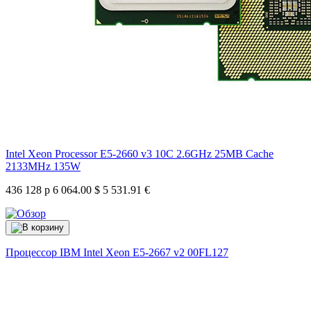
Intel Xeon Processor E5-2660 v3 10C 2.6GHz 25MB Cache
2133MHz 135W
436 128 р
6 064.00 $
5 531.91 €
Процессор IBM Intel Xeon E5-2667 v2
00FL127