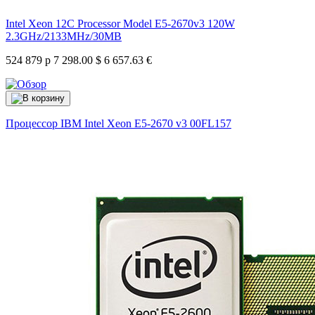
Intel Xeon 12C Processor Model E5-2670v3 120W
2.3GHz/2133MHz/30MB
524 879 р
7 298.00 $
6 657.63 €
Процессор IBM Intel Xeon E5-2670 v3
00FL157