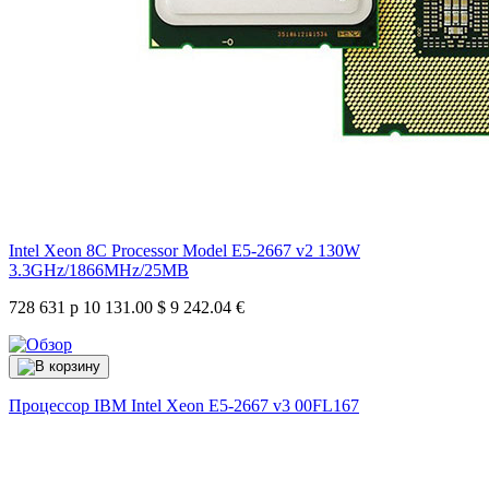
Intel Xeon 8C Processor Model E5-2667 v2 130W
3.3GHz/1866MHz/25MB
728 631 р
10 131.00 $
9 242.04 €
Процессор IBM Intel Xeon E5-2667 v3
00FL167