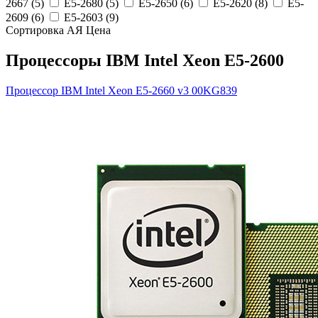
2667 (5)
E5-2680 (5)
E5-2650 (6)
E5-2620 (8)
E5-
2609 (6)
E5-2603 (9)
Сортировка А
Я
Ценa
Процессоры IBM Intel Xeon E5-2600
Процессор IBM Intel Xeon E5-2660 v3
00KG839