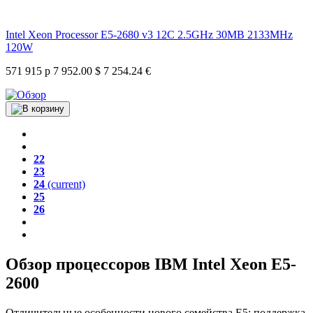
Intel Xeon Processor E5-2680 v3 12C 2.5GHz 30MB 2133MHz
120W
571 915 р
7 952.00 $
7 254.24 €
22
23
24
(current)
25
26
Обзор процессоров IBM Intel Xeon E5-
2600
Отличительные особенности нового семейства E5: поддержка