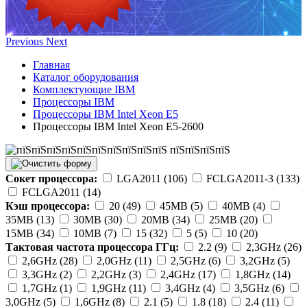
Previous
Next
Главная
Каталог оборудования
Комплектующие IBM
Процессоры IBM
Процессоры IBM Intel Xeon E5
Процессоры IBM Intel Xeon E5-2600
Сокет процессора:
LGA2011 (106)
FCLGA2011-3 (133)
FCLGA2011 (14)
Кэш процессора:
20 (49)
45MB (5)
40MB (4)
35MB (13)
30MB (30)
20MB (34)
25MB (20)
15MB (34)
10MB (7)
15 (32)
5 (5)
10 (20)
Тактовая частота процессора ГГц:
2.2 (9)
2,3GHz (26)
2,6GHz (28)
2,0GHz (11)
2,5GHz (6)
3,2GHz (5)
3,3GHz (2)
2,2GHz (3)
2,4GHz (17)
1,8GHz (14)
1,7GHz (1)
1,9GHz (11)
3,4GHz (4)
3,5GHz (6)
3,0GHz (5)
1,6GHz (8)
2.1 (5)
1.8 (18)
2.4 (11)