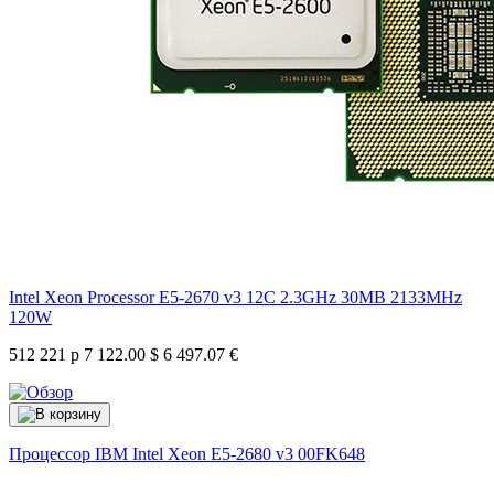
Intel Xeon Processor E5-2670 v3 12C 2.3GHz 30MB 2133MHz
120W
512 221 р
7 122.00 $
6 497.07 €
Процессор IBM Intel Xeon E5-2680 v3
00FK648