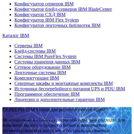
Конфигуратор серверов IBM
Конфигуратор блейд-серверов IBM BladeCenter
Конфигуратор СХД IBM
Конфигуратор IBM Flex System
Конфигуратор ленточных библиотек IBM
Каталог IBM
Серверы IBM
Блейд-системы IBM
Системы IBM PureFlex System
Системы хранения данных IBM
Сетевое оборудование IBM
Ленточные системы IBM
Комплектующие IBM
Северные шкафы и монтажные комплекты IBM
Источники бесперебойного питания UPS и PDU IBM
Программное обеспечение IBM
Лицензии и дополнительные гарантии IBM
СЕРВЕРЫ IBM System для решения любых задач!
Монтируемые в стойку серверы x86 идеально подходят для
компаний малого и среднего бизнеса, выполнения
сегментированных нагрузок и специализированных