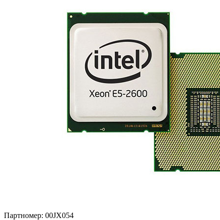
Партномер:
00JX054