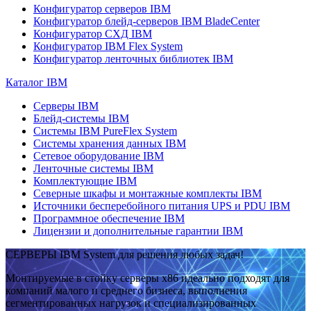
Конфигуратор серверов IBM
Конфигуратор блейд-серверов IBM BladeCenter
Конфигуратор СХД IBM
Конфигуратор IBM Flex System
Конфигуратор ленточных библиотек IBM
Каталог IBM
Серверы IBM
Блейд-системы IBM
Системы IBM PureFlex System
Системы хранения данных IBM
Сетевое оборудование IBM
Ленточные системы IBM
Комплектующие IBM
Северные шкафы и монтажные комплекты IBM
Источники бесперебойного питания UPS и PDU IBM
Программное обеспечение IBM
Лицензии и дополнительные гарантии IBM
СЕРВЕРЫ IBM System для решения любых задач!
Монтируемые в стойку серверы x86 идеально подходят для
компаний малого и среднего бизнеса, выполнения
сегментированных нагрузок и специализированных