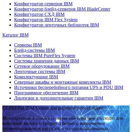
Конфигуратор серверов IBM
Конфигуратор блейд-серверов IBM BladeCenter
Конфигуратор СХД IBM
Конфигуратор IBM Flex System
Конфигуратор ленточных библиотек IBM
Каталог IBM
Серверы IBM
Блейд-системы IBM
Системы IBM PureFlex System
Системы хранения данных IBM
Сетевое оборудование IBM
Ленточные системы IBM
Комплектующие IBM
Северные шкафы и монтажные комплекты IBM
Источники бесперебойного питания UPS и PDU IBM
Программное обеспечение IBM
Лицензии и дополнительные гарантии IBM
СЕРВЕРЫ IBM System для решения любых задач!
Монтируемые в стойку серверы x86 идеально подходят для
компаний малого и среднего бизнеса, выполнения
сегментированных нагрузок и специализированных