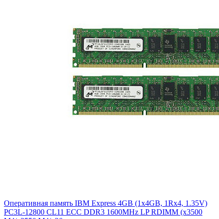
Оперативная память IBM Express 4GB (1x4GB, 1Rx4, 1.35V)
PC3L-12800 CL11 ECC DDR3 1600MHz LP RDIMM (x3500