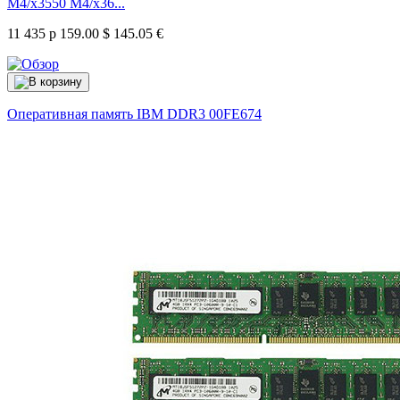
M4/x3550 M4/x36...
11 435 р
159.00 $
145.05 €
Оперативная память IBM DDR3
00FE674