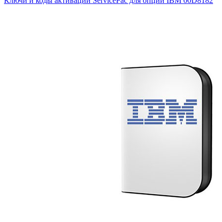
Ключи и коды активации ServicePac для опций IBM
00D8182