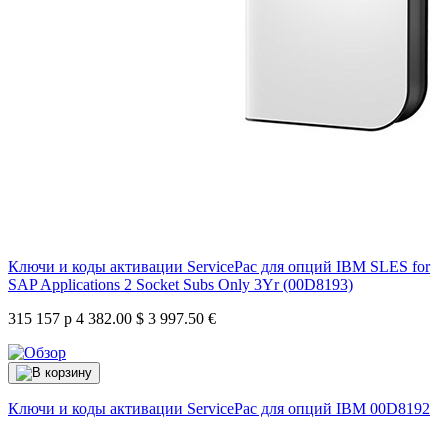
Ключи и коды активации ServicePac для опций IBM SLES for
SAP Applications 2 Socket Subs Only 3Yr (00D8193)
315 157 р
4 382.00 $
3 997.50 €
Ключи и коды активации ServicePac для опций IBM
00D8192