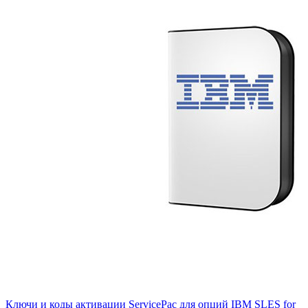
Ключи и коды активации ServicePac для опций IBM SLES for