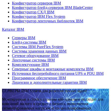
Конфигуратор серверов IBM
Конфигуратор блейд-серверов IBM BladeCenter
Конфигуратор СХД IBM
Конфигуратор IBM Flex System
Конфигуратор ленточных библиотек IBM
Каталог IBM
Серверы IBM
Блейд-системы IBM
Системы IBM PureFlex System
Системы хранения данных IBM
Сетевое оборудование IBM
Ленточные системы IBM
Комплектующие IBM
Северные шкафы и монтажные комплекты IBM
Источники бесперебойного питания UPS и PDU IBM
Программное обеспечение IBM
Лицензии и дополнительные гарантии IBM
СЕРВЕРЫ IBM System для решения любых задач!
Монтируемые в стойку серверы x86 идеально подходят для
компаний малого и среднего бизнеса, выполнения
сегментированных нагрузок и специализированных