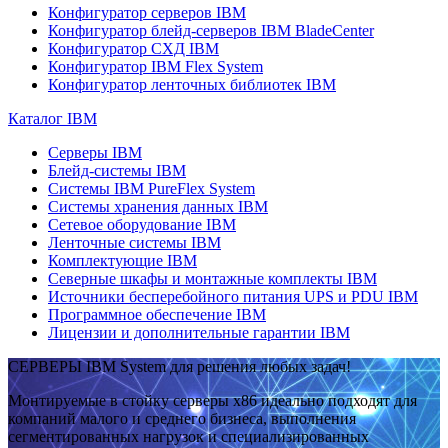
Конфигуратор серверов IBM
Конфигуратор блейд-серверов IBM BladeCenter
Конфигуратор СХД IBM
Конфигуратор IBM Flex System
Конфигуратор ленточных библиотек IBM
Каталог IBM
Серверы IBM
Блейд-системы IBM
Системы IBM PureFlex System
Системы хранения данных IBM
Сетевое оборудование IBM
Ленточные системы IBM
Комплектующие IBM
Северные шкафы и монтажные комплекты IBM
Источники бесперебойного питания UPS и PDU IBM
Программное обеспечение IBM
Лицензии и дополнительные гарантии IBM
СЕРВЕРЫ IBM System для решения любых задач!
Монтируемые в стойку серверы x86 идеально подходят для
компаний малого и среднего бизнеса, выполнения
сегментированных нагрузок и специализированных