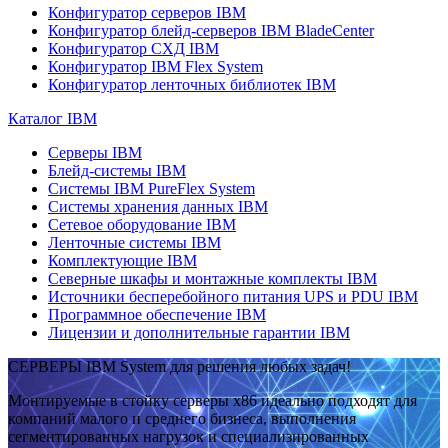
Конфигуратор серверов IBM
Конфигуратор блейд-серверов IBM BladeCenter
Конфигуратор СХД IBM
Конфигуратор IBM Flex System
Конфигуратор ленточных библиотек IBM
Каталог IBM
Серверы IBM
Блейд-системы IBM
Системы IBM PureFlex System
Системы хранения данных IBM
Сетевое оборудование IBM
Ленточные системы IBM
Комплектующие IBM
Северные шкафы и монтажные комплекты IBM
Источники бесперебойного питания UPS и PDU IBM
Программное обеспечение IBM
Лицензии и дополнительные гарантии IBM
СЕРВЕРЫ IBM System для решения любых задач!
Монтируемые в стойку серверы x86 идеально подходят для
компаний малого и среднего бизнеса, выполнения
сегментированных нагрузок и специализированных