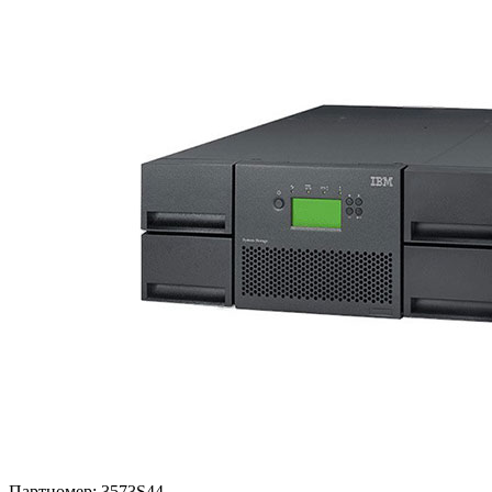
Партномер:
3573S44