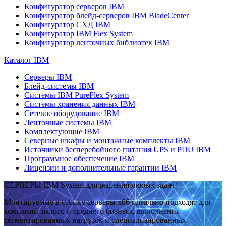
Конфигуратор серверов IBM
Конфигуратор блейд-серверов IBM BladeCenter
Конфигуратор СХД IBM
Конфигуратор IBM Flex System
Конфигуратор ленточных библиотек IBM
Каталог IBM
Серверы IBM
Блейд-системы IBM
Системы IBM PureFlex System
Системы хранения данных IBM
Сетевое оборудование IBM
Ленточные системы IBM
Комплектующие IBM
Северные шкафы и монтажные комплекты IBM
Источники бесперебойного питания UPS и PDU IBM
Программное обеспечение IBM
Лицензии и дополнительные гарантии IBM
СЕРВЕРЫ IBM System для решения любых задач!
Монтируемые в стойку серверы x86 идеально подходят для
компаний малого и среднего бизнеса, выполнения
сегментированных нагрузок и специализированных