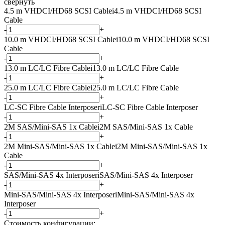
свернуть
4.5 m VHDCI/HD68 SCSI Cable
i
4.5 m VHDCI/HD68 SCSI
Cable
-
+
10.0 m VHDCI/HD68 SCSI Cable
i
10.0 m VHDCI/HD68 SCSI
Cable
-
+
13.0 m LC/LC Fibre Cable
i
13.0 m LC/LC Fibre Cable
-
+
25.0 m LC/LC Fibre Cable
i
25.0 m LC/LC Fibre Cable
-
+
LC-SC Fibre Cable Interposer
i
LC-SC Fibre Cable Interposer
-
+
2M SAS/Mini-SAS 1x Cable
i
2M SAS/Mini-SAS 1x Cable
-
+
2M Mini-SAS/Mini-SAS 1x Cable
i
2M Mini-SAS/Mini-SAS 1x
Cable
-
+
SAS/Mini-SAS 4x Interposer
i
SAS/Mini-SAS 4x Interposer
-
+
Mini-SAS/Mini-SAS 4x Interposer
i
Mini-SAS/Mini-SAS 4x
Interposer
-
+
Стоимость конфигурации: