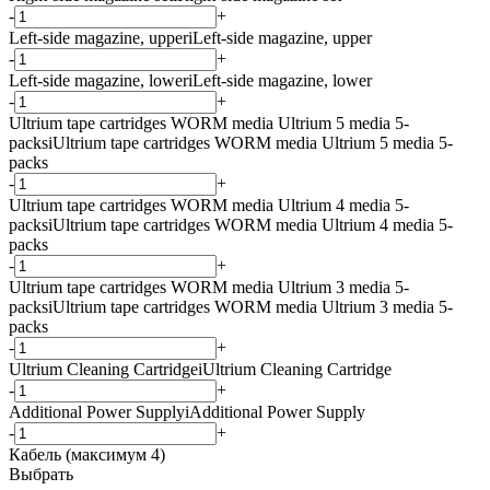
-
+
Left-side magazine, upper
i
Left-side magazine, upper
-
+
Left-side magazine, lower
i
Left-side magazine, lower
-
+
Ultrium tape cartridges WORM media Ultrium 5 media 5-
packs
i
Ultrium tape cartridges WORM media Ultrium 5 media 5-
packs
-
+
Ultrium tape cartridges WORM media Ultrium 4 media 5-
packs
i
Ultrium tape cartridges WORM media Ultrium 4 media 5-
packs
-
+
Ultrium tape cartridges WORM media Ultrium 3 media 5-
packs
i
Ultrium tape cartridges WORM media Ultrium 3 media 5-
packs
-
+
Ultrium Cleaning Cartridge
i
Ultrium Cleaning Cartridge
-
+
Additional Power Supply
i
Additional Power Supply
-
+
Кабель (максимум 4)
Выбрать