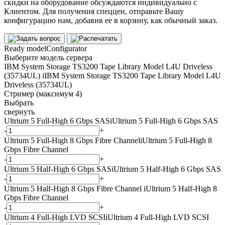
скидки на оборудование обсуждаются индивидуально с
Клиентом. Для получения спеццен, отправьте Вашу
конфигурацию нам, добавив ее в корзину, как обычный заказ.
Ready model
Configurator
Выберите модель сервера
IBM System Storage TS3200 Tape Library Model L4U Driveless
(35734UL)
i
IBM System Storage TS3200 Tape Library Model L4U
Driveless (35734UL)
Стример (максимум 4)
Выбрать
свернуть
Ultrium 5 Full-High 6 Gbps SAS
i
Ultrium 5 Full-High 6 Gbps SAS
-
+
Ultrium 5 Full-High 8 Gbps Fibre Channel
i
Ultrium 5 Full-High 8
Gbps Fibre Channel
-
+
Ultrium 5 Half-High 6 Gbps SAS
i
Ultrium 5 Half-High 6 Gbps SAS
-
+
Ultrium 5 Half-High 8 Gbps Fibre Channel
i
Ultrium 5 Half-High 8
Gbps Fibre Channel
-
+
Ultrium 4 Full-High LVD SCSI
i
Ultrium 4 Full-High LVD SCSI