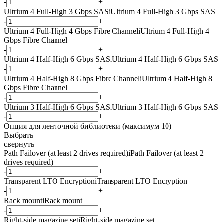
-
+
Ultrium 4 Full-High 3 Gbps SAS
i
Ultrium 4 Full-High 3 Gbps SAS
-
+
Ultrium 4 Full-High 4 Gbps Fibre Channel
i
Ultrium 4 Full-High 4
Gbps Fibre Channel
-
+
Ultrium 4 Half-High 6 Gbps SAS
i
Ultrium 4 Half-High 6 Gbps SAS
-
+
Ultrium 4 Half-High 8 Gbps Fibre Channel
i
Ultrium 4 Half-High 8
Gbps Fibre Channel
-
+
Ultrium 3 Half-High 6 Gbps SAS
i
Ultrium 3 Half-High 6 Gbps SAS
-
+
Опция для ленточной библиотеки (максимум 10)
Выбрать
свернуть
Path Failover (at least 2 drives required)
i
Path Failover (at least 2
drives required)
-
+
Transparent LTO Encryption
i
Transparent LTO Encryption
-
+
Rack mount
i
Rack mount
-
+
Right-side magazine set
i
Right-side magazine set