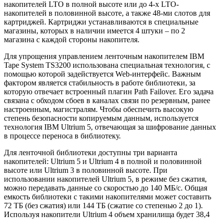
накопителей LTO в полной высоте или до 4-х LTO-
накопителей в половинной высоте, а также 48-ми слотов для
картриджей. Картриджи устанавливаются в специальные
магазины, которых в наличии имеется 4 штуки – по 2
магазина с каждой стороны накопителя.
Для упрощения управлением ленточным накопителем IBM
Tape System TS3200 использована специальная технология, с
помощью которой задействуется Web-интерфейс. Важным
фактором является стабильность в работе библиотеки, за
которую отвечает встроенный плагин Path Failover. Его задача
связана с обходом сбоев в каналах связи по резервным, ранее
настроенным, магистралям. Чтобы обеспечить высокую
степень безопасности копируемым данным, используется
технология IBM Ultrium 5, отвечающая за шифрование данных
в процессе переноса в библиотеку.
Для ленточной библиотеки доступны три варианта
накопителей: Ultrium 5 и Ultrium 4 в полной и половинной
высоте или Ultrium 3 в половинной высоте. При
использовании накопителей Ultrium 5, в режиме без сжатия,
можно передавать данные со скоростью до 140 МБ/с. Общая
емкость библиотеки с такими накопителями может составить
72 ТБ (без сжатия) или 144 ТБ (сжатие со степенью 2 до 1).
Используя накопители Ultrium 4 объем хранилища будет 38,4