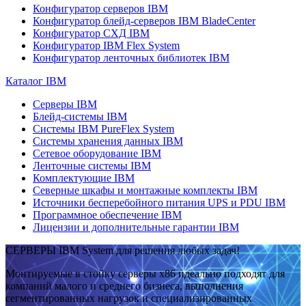
Конфигуратор серверов IBM
Конфигуратор блейд-серверов IBM BladeCenter
Конфигуратор СХД IBM
Конфигуратор IBM Flex System
Конфигуратор ленточных библиотек IBM
Каталог IBM
Серверы IBM
Блейд-системы IBM
Системы IBM PureFlex System
Системы хранения данных IBM
Сетевое оборудование IBM
Ленточные системы IBM
Комплектующие IBM
Северные шкафы и монтажные комплекты IBM
Источники бесперебойного питания UPS и PDU IBM
Программное обеспечение IBM
Лицензии и дополнительные гарантии IBM
СЕРВЕРЫ IBM System для решения любых задач!
Монтируемые в стойку серверы x86 идеально подходят для
компаний малого и среднего бизнеса, выполнения
сегментированных нагрузок и специализированных