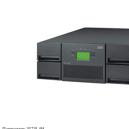
Партномер:
3573L4H