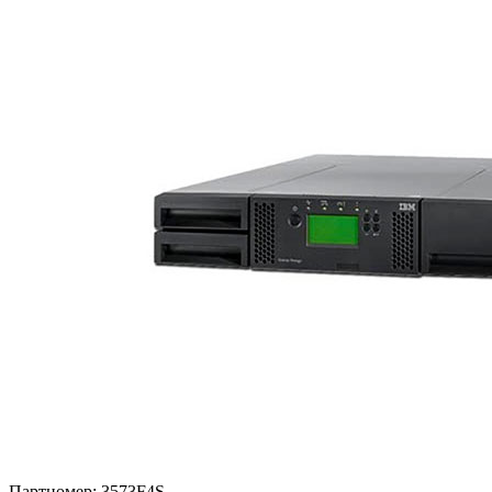
Партномер:
3573F4S