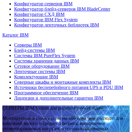
Конфигуратор серверов IBM
Конфигуратор блейд-серверов IBM BladeCenter
Конфигуратор СХД IBM
Конфигуратор IBM Flex System
Конфигуратор ленточных библиотек IBM
Каталог IBM
Серверы IBM
Блейд-системы IBM
Системы IBM PureFlex System
Системы хранения данных IBM
Сетевое оборудование IBM
Ленточные системы IBM
Комплектующие IBM
Северные шкафы и монтажные комплекты IBM
Источники бесперебойного питания UPS и PDU IBM
Программное обеспечение IBM
Лицензии и дополнительные гарантии IBM
СЕРВЕРЫ IBM System для решения любых задач!
Монтируемые в стойку серверы x86 идеально подходят для
компаний малого и среднего бизнеса, выполнения
сегментированных нагрузок и специализированных