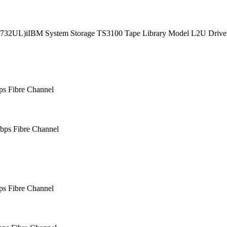
35732UL)
i
IBM System Storage TS3100 Tape Library Model L2U Drive
ps Fibre Channel
bps Fibre Channel
ps Fibre Channel