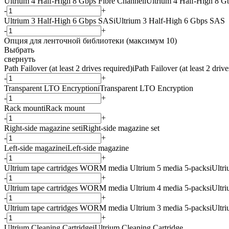
Ultrium 4 Half-High 8 Gbps Fibre Channel
i
Ultrium 4 Half-High 8 G
-
+
Ultrium 3 Half-High 6 Gbps SAS
i
Ultrium 3 Half-High 6 Gbps SAS
-
+
Опция для ленточной библиотеки (максимум 10)
Выбрать
свернуть
Path Failover (at least 2 drives required)
i
Path Failover (at least 2 driv
-
+
Transparent LTO Encryption
i
Transparent LTO Encryption
-
+
Rack mount
i
Rack mount
-
+
Right-side magazine set
i
Right-side magazine set
-
+
Left-side magazine
i
Left-side magazine
-
+
Ultrium tape cartridges WORM media Ultrium 5 media 5-packs
i
Ultr
-
+
Ultrium tape cartridges WORM media Ultrium 4 media 5-packs
i
Ultr
-
+
Ultrium tape cartridges WORM media Ultrium 3 media 5-packs
i
Ultr
-
+
Ultrium Cleaning Cartridge
i
Ultrium Cleaning Cartridge