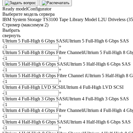
Ready model
Configurator
Выберите модель сервера
IBM System Storage TS3100 Tape Library Model L2U Driveless (
Стример (максимум 2)
Выбрать
свернуть
Ultrium 5 Full-High 6 Gbps SAS
i
Ultrium 5 Full-High 6 Gbps SAS
-
+
Ultrium 5 Full-High 8 Gbps Fibre Channel
i
Ultrium 5 Full-High 8 Gb
-
+
Ultrium 5 Half-High 6 Gbps SAS
i
Ultrium 5 Half-High 6 Gbps SAS
-
+
Ultrium 5 Half-High 8 Gbps Fibre Channel
i
Ultrium 5 Half-High 8 G
-
+
Ultrium 4 Full-High LVD SCSI
i
Ultrium 4 Full-High LVD SCSI
-
+
Ultrium 4 Full-High 3 Gbps SAS
i
Ultrium 4 Full-High 3 Gbps SAS
-
+
Ultrium 4 Full-High 4 Gbps Fibre Channel
i
Ultrium 4 Full-High 4 Gb
-
+
Ultrium 4 Half-High 6 Gbps SAS
i
Ultrium 4 Half-High 6 Gbps SAS
-
+