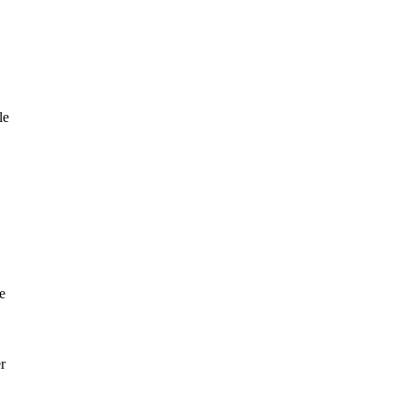
le
e
r