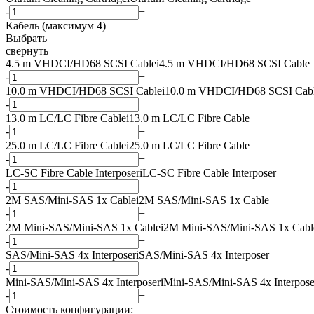
-
+
Кабель (максимум 4)
Выбрать
свернуть
4.5 m VHDCI/HD68 SCSI Cable
i
4.5 m VHDCI/HD68 SCSI Cable
-
+
10.0 m VHDCI/HD68 SCSI Cable
i
10.0 m VHDCI/HD68 SCSI Cab
-
+
13.0 m LC/LC Fibre Cable
i
13.0 m LC/LC Fibre Cable
-
+
25.0 m LC/LC Fibre Cable
i
25.0 m LC/LC Fibre Cable
-
+
LC-SC Fibre Cable Interposer
i
LC-SC Fibre Cable Interposer
-
+
2M SAS/Mini-SAS 1x Cable
i
2M SAS/Mini-SAS 1x Cable
-
+
2M Mini-SAS/Mini-SAS 1x Cable
i
2M Mini-SAS/Mini-SAS 1x Cabl
-
+
SAS/Mini-SAS 4x Interposer
i
SAS/Mini-SAS 4x Interposer
-
+
Mini-SAS/Mini-SAS 4x Interposer
i
Mini-SAS/Mini-SAS 4x Interpose
-
+
Стоимость конфигурации: