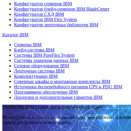
Конфигуратор серверов IBM
Конфигуратор блейд-серверов IBM BladeCenter
Конфигуратор СХД IBM
Конфигуратор IBM Flex System
Конфигуратор ленточных библиотек IBM
Каталог IBM
Серверы IBM
Блейд-системы IBM
Системы IBM PureFlex System
Системы хранения данных IBM
Сетевое оборудование IBM
Ленточные системы IBM
Комплектующие IBM
Северные шкафы и монтажные комплекты IBM
Источники бесперебойного питания UPS и PDU IBM
Программное обеспечение IBM
Лицензии и дополнительные гарантии IBM
СЕРВЕРЫ IBM System для решения любых задач!
Монтируемые в стойку серверы x86 идеально подходят для ко
сервер для решения любой задачи.