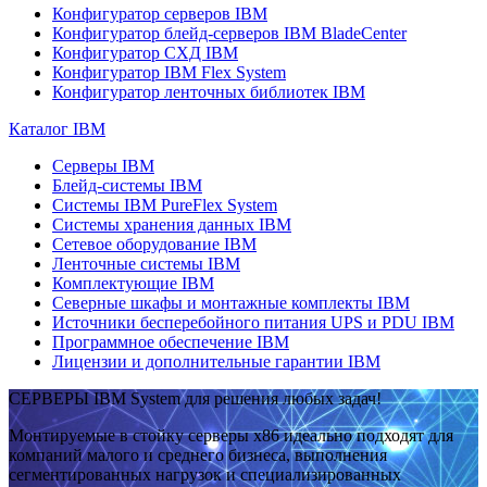
Конфигуратор серверов IBM
Конфигуратор блейд-серверов IBM BladeCenter
Конфигуратор СХД IBM
Конфигуратор IBM Flex System
Конфигуратор ленточных библиотек IBM
Каталог IBM
Серверы IBM
Блейд-системы IBM
Системы IBM PureFlex System
Системы хранения данных IBM
Сетевое оборудование IBM
Ленточные системы IBM
Комплектующие IBM
Северные шкафы и монтажные комплекты IBM
Источники бесперебойного питания UPS и PDU IBM
Программное обеспечение IBM
Лицензии и дополнительные гарантии IBM
СЕРВЕРЫ IBM System для решения любых задач!
Монтируемые в стойку серверы x86 идеально подходят для
компаний малого и среднего бизнеса, выполнения
сегментированных нагрузок и специализированных