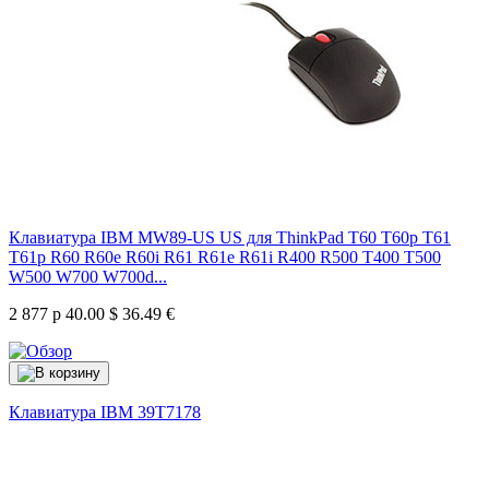
Клавиатура IBM MW89-US US для ThinkPad T60 T60p T61
T61p R60 R60e R60i R61 R61e R61i R400 R500 T400 T500
W500 W700 W700d...
2 877 р
40.00 $
36.49 €
Клавиатура IBM
39T7178