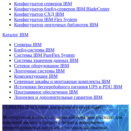
Конфигуратор серверов IBM
Конфигуратор блейд-серверов IBM BladeCenter
Конфигуратор СХД IBM
Конфигуратор IBM Flex System
Конфигуратор ленточных библиотек IBM
Каталог IBM
Серверы IBM
Блейд-системы IBM
Системы IBM PureFlex System
Системы хранения данных IBM
Сетевое оборудование IBM
Ленточные системы IBM
Комплектующие IBM
Северные шкафы и монтажные комплекты IBM
Источники бесперебойного питания UPS и PDU IBM
Программное обеспечение IBM
Лицензии и дополнительные гарантии IBM
СЕРВЕРЫ IBM System для решения любых задач!
Монтируемые в стойку серверы x86 идеально подходят для
компаний малого и среднего бизнеса, выполнения
сегментированных нагрузок и специализированных