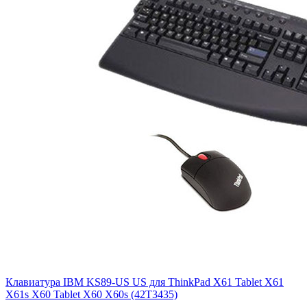
Клавиатура IBM KS89-US US для ThinkPad X61 Tablet X61
X61s X60 Tablet X60 X60s (42T3435)