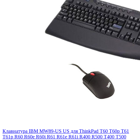
Клавиатура IBM MW89-US US для ThinkPad T60 T60p T61
T61p R60 R60e R60i R61 R61e R61i R400 R500 T400 T500