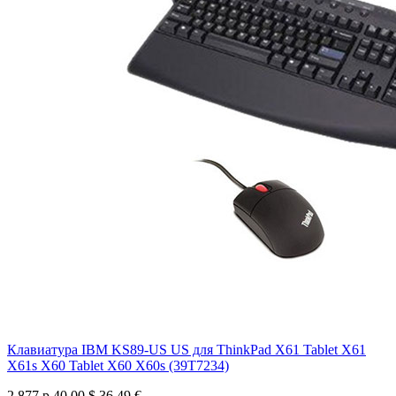
Клавиатура IBM KS89-US US для ThinkPad X61 Tablet X61
X61s X60 Tablet X60 X60s (39T7234)
2 877 р
40.00 $
36.49 €