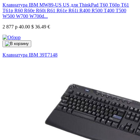
Клавиатура IBM MW89-US US для ThinkPad T60 T60p T61
T61p R60 R60e R60i R61 R61e R61i R400 R500 T400 T500
W500 W700 W700d...
2 877 р
40.00 $
36.49 €
Клавиатура IBM
39T7148