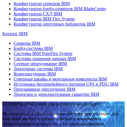
Конфигуратор серверов IBM
Конфигуратор блейд-серверов IBM BladeCenter
Конфигуратор СХД IBM
Конфигуратор IBM Flex System
Конфигуратор ленточных библиотек IBM
Каталог IBM
Серверы IBM
Блейд-системы IBM
Системы IBM PureFlex System
Системы хранения данных IBM
Сетевое оборудование IBM
Ленточные системы IBM
Комплектующие IBM
Северные шкафы и монтажные комплекты IBM
Источники бесперебойного питания UPS и PDU IBM
Программное обеспечение IBM
Лицензии и дополнительные гарантии IBM
СЕРВЕРЫ IBM System для решения любых задач!
Монтируемые в стойку серверы x86 идеально подходят для
компаний малого и среднего бизнеса, выполнения
сегментированных нагрузок и специализированных