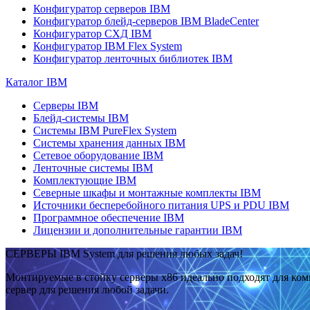
Конфигуратор серверов IBM
Конфигуратор блейд-серверов IBM BladeCenter
Конфигуратор СХД IBM
Конфигуратор IBM Flex System
Конфигуратор ленточных библиотек IBM
Каталог IBM
Серверы IBM
Блейд-системы IBM
Системы IBM PureFlex System
Системы хранения данных IBM
Сетевое оборудование IBM
Ленточные системы IBM
Комплектующие IBM
Северные шкафы и монтажные комплекты IBM
Источники бесперебойного питания UPS и PDU IBM
Программное обеспечение IBM
Лицензии и дополнительные гарантии IBM
СЕРВЕРЫ IBM System для решения любых задач!
Монтируемые в стойку серверы x86 идеально подходят для ко
сервер для решения любой задачи.