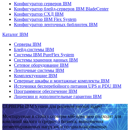
Конфигуратор серверов IBM
Конфигуратор блейд-серверов IBM BladeCenter
Конфигуратор СХД IBM
Конфигуратор IBM Flex System
Конфигуратор ленточных библиотек IBM
Каталог IBM
Серверы IBM
Блейд-системы IBM
Системы IBM PureFlex System
Системы хранения данных IBM
Сетевое оборудование IBM
Ленточные системы IBM
Комплектующие IBM
Северные шкафы и монтажные комплекты IBM
Источники бесперебойного питания UPS и PDU IBM
Программное обеспечение IBM
Лицензии и дополнительные гарантии IBM
СЕРВЕРЫ IBM System для решения любых задач!
Монтируемые в стойку серверы x86 идеально подходят для
компаний малого и среднего бизнеса, выполнения
сегментированных нагрузок и специализированных