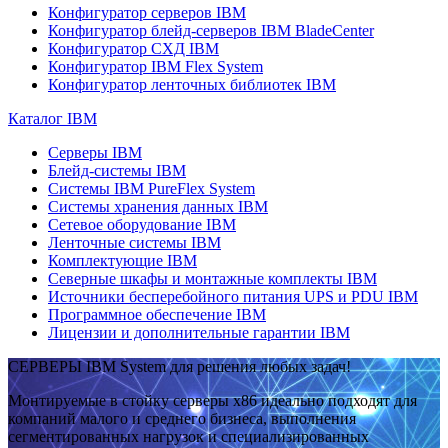
Конфигуратор серверов IBM
Конфигуратор блейд-серверов IBM BladeCenter
Конфигуратор СХД IBM
Конфигуратор IBM Flex System
Конфигуратор ленточных библиотек IBM
Каталог IBM
Серверы IBM
Блейд-системы IBM
Системы IBM PureFlex System
Системы хранения данных IBM
Сетевое оборудование IBM
Ленточные системы IBM
Комплектующие IBM
Северные шкафы и монтажные комплекты IBM
Источники бесперебойного питания UPS и PDU IBM
Программное обеспечение IBM
Лицензии и дополнительные гарантии IBM
СЕРВЕРЫ IBM System для решения любых задач!
Монтируемые в стойку серверы x86 идеально подходят для
компаний малого и среднего бизнеса, выполнения
сегментированных нагрузок и специализированных