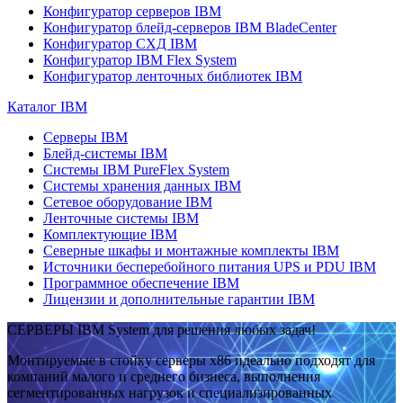
Конфигуратор серверов IBM
Конфигуратор блейд-серверов IBM BladeCenter
Конфигуратор СХД IBM
Конфигуратор IBM Flex System
Конфигуратор ленточных библиотек IBM
Каталог IBM
Серверы IBM
Блейд-системы IBM
Системы IBM PureFlex System
Системы хранения данных IBM
Сетевое оборудование IBM
Ленточные системы IBM
Комплектующие IBM
Северные шкафы и монтажные комплекты IBM
Источники бесперебойного питания UPS и PDU IBM
Программное обеспечение IBM
Лицензии и дополнительные гарантии IBM
СЕРВЕРЫ IBM System для решения любых задач!
Монтируемые в стойку серверы x86 идеально подходят для
компаний малого и среднего бизнеса, выполнения
сегментированных нагрузок и специализированных