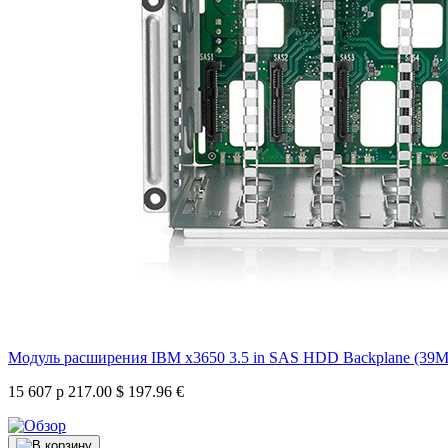
Модуль расширения IBM x3650 3.5 in SAS HDD Backplane (39M
15 607 р
217.00 $
197.96 €