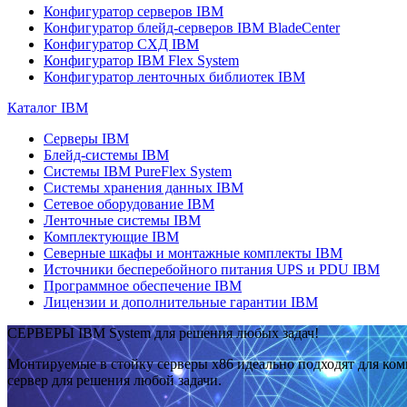
Конфигуратор серверов IBM
Конфигуратор блейд-серверов IBM BladeCenter
Конфигуратор СХД IBM
Конфигуратор IBM Flex System
Конфигуратор ленточных библиотек IBM
Каталог IBM
Серверы IBM
Блейд-системы IBM
Системы IBM PureFlex System
Системы хранения данных IBM
Сетевое оборудование IBM
Ленточные системы IBM
Комплектующие IBM
Северные шкафы и монтажные комплекты IBM
Источники бесперебойного питания UPS и PDU IBM
Программное обеспечение IBM
Лицензии и дополнительные гарантии IBM
СЕРВЕРЫ IBM System для решения любых задач!
Монтируемые в стойку серверы x86 идеально подходят для ко
сервер для решения любой задачи.