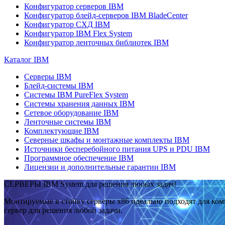
Конфигуратор серверов IBM
Конфигуратор блейд-серверов IBM BladeCenter
Конфигуратор СХД IBM
Конфигуратор IBM Flex System
Конфигуратор ленточных библиотек IBM
Каталог IBM
Серверы IBM
Блейд-системы IBM
Системы IBM PureFlex System
Системы хранения данных IBM
Сетевое оборудование IBM
Ленточные системы IBM
Комплектующие IBM
Северные шкафы и монтажные комплекты IBM
Источники бесперебойного питания UPS и PDU IBM
Программное обеспечение IBM
Лицензии и дополнительные гарантии IBM
СЕРВЕРЫ IBM System для решения любых задач!
Монтируемые в стойку серверы x86 идеально подходят для ко
сервер для решения любой задачи.