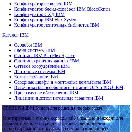
Конфигуратор серверов IBM
Конфигуратор блейд-серверов IBM BladeCenter
Конфигуратор СХД IBM
Конфигуратор IBM Flex System
Конфигуратор ленточных библиотек IBM
Каталог IBM
Серверы IBM
Блейд-системы IBM
Системы IBM PureFlex System
Системы хранения данных IBM
Сетевое оборудование IBM
Ленточные системы IBM
Комплектующие IBM
Северные шкафы и монтажные комплекты IBM
Источники бесперебойного питания UPS и PDU IBM
Программное обеспечение IBM
Лицензии и дополнительные гарантии IBM
СЕРВЕРЫ IBM System для решения любых задач!
Монтируемые в стойку серверы x86 идеально подходят для
компаний малого и среднего бизнеса, выполнения
сегментированных нагрузок и специализированных