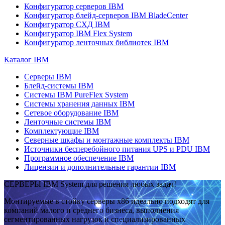
Конфигуратор серверов IBM
Конфигуратор блейд-серверов IBM BladeCenter
Конфигуратор СХД IBM
Конфигуратор IBM Flex System
Конфигуратор ленточных библиотек IBM
Каталог IBM
Серверы IBM
Блейд-системы IBM
Системы IBM PureFlex System
Системы хранения данных IBM
Сетевое оборудование IBM
Ленточные системы IBM
Комплектующие IBM
Северные шкафы и монтажные комплекты IBM
Источники бесперебойного питания UPS и PDU IBM
Программное обеспечение IBM
Лицензии и дополнительные гарантии IBM
СЕРВЕРЫ IBM System для решения любых задач!
Монтируемые в стойку серверы x86 идеально подходят для
компаний малого и среднего бизнеса, выполнения
сегментированных нагрузок и специализированных