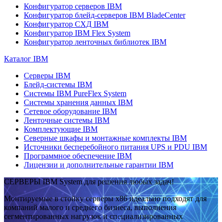
Конфигуратор серверов IBM
Конфигуратор блейд-серверов IBM BladeCenter
Конфигуратор СХД IBM
Конфигуратор IBM Flex System
Конфигуратор ленточных библиотек IBM
Каталог IBM
Серверы IBM
Блейд-системы IBM
Системы IBM PureFlex System
Системы хранения данных IBM
Сетевое оборудование IBM
Ленточные системы IBM
Комплектующие IBM
Северные шкафы и монтажные комплекты IBM
Источники бесперебойного питания UPS и PDU IBM
Программное обеспечение IBM
Лицензии и дополнительные гарантии IBM
СЕРВЕРЫ IBM System для решения любых задач!
Монтируемые в стойку серверы x86 идеально подходят для
компаний малого и среднего бизнеса, выполнения
сегментированных нагрузок и специализированных