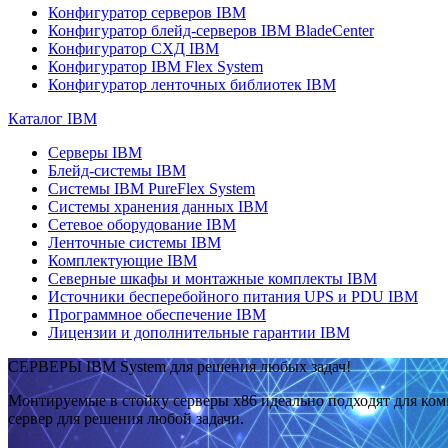
Конфигуратор серверов IBM
Конфигуратор блейд-серверов IBM BladeCenter
Конфигуратор СХД IBM
Конфигуратор IBM Flex System
Конфигуратор ленточных библиотек IBM
Каталог IBM
Серверы IBM
Блейд-системы IBM
Системы IBM PureFlex System
Системы хранения данных IBM
Сетевое оборудование IBM
Ленточные системы IBM
Комплектующие IBM
Северные шкафы и монтажные комплекты IBM
Источники бесперебойного питания UPS и PDU IBM
Программное обеспечение IBM
Лицензии и дополнительные гарантии IBM
СЕРВЕРЫ IBM System для решения любых задач!
Монтируемые в стойку серверы x86 идеально подходят для ко
сервер для решения любой задачи.