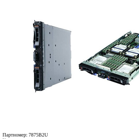
Партномер:
7875B2U