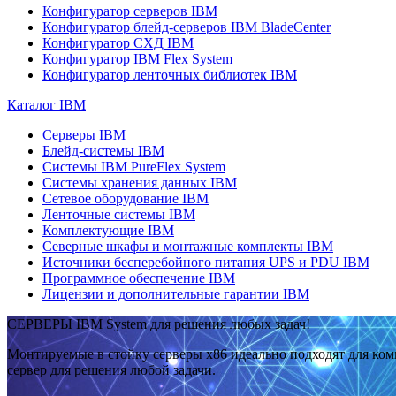
Конфигуратор серверов IBM
Конфигуратор блейд-серверов IBM BladeCenter
Конфигуратор СХД IBM
Конфигуратор IBM Flex System
Конфигуратор ленточных библиотек IBM
Каталог IBM
Серверы IBM
Блейд-системы IBM
Системы IBM PureFlex System
Системы хранения данных IBM
Сетевое оборудование IBM
Ленточные системы IBM
Комплектующие IBM
Северные шкафы и монтажные комплекты IBM
Источники бесперебойного питания UPS и PDU IBM
Программное обеспечение IBM
Лицензии и дополнительные гарантии IBM
СЕРВЕРЫ IBM System для решения любых задач!
Монтируемые в стойку серверы x86 идеально подходят для ко
сервер для решения любой задачи.