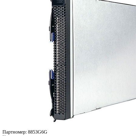
Партномер:
8853G6G