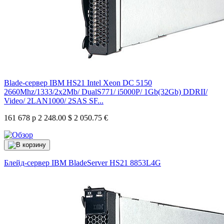
Blade-сервер IBM HS21 Intel Xeon DC 5150
2660Mhz/1333/2x2Mb/ DualS771/ i5000P/ 1Gb(32Gb) DDRII/
Video/ 2LAN1000/ 2SAS SF...
161 678 р
2 248.00 $
2 050.75 €
Блейд-сервер IBM BladeServer HS21
8853L4G