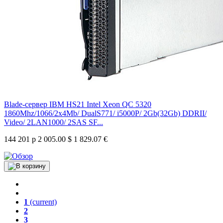
Blade-сервер IBM HS21 Intel Xeon QC 5320
1860Mhz/1066/2x4Mb/ DualS771/ i5000P/ 2Gb(32Gb) DDRII/
Video/ 2LAN1000/ 2SAS SF...
144 201 р
2 005.00 $
1 829.07 €
1
(current)
2
3