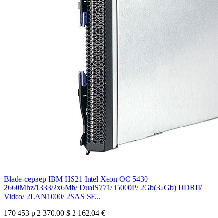
Blade-сервер IBM HS21 Intel Xeon QC 5430
2660Mhz/1333/2x6Mb/ DualS771/ i5000P/ 2Gb(32Gb) DDRII/
Video/ 2LAN1000/ 2SAS SF...
170 453 р
2 370.00 $
2 162.04 €