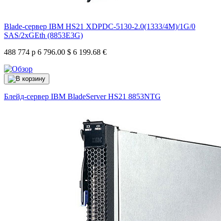
Blade-сервер IBM HS21 XDPDC-5130-2.0(1333/4M)/1G/0
SAS/2xGEth (8853E3G)
488 774 р
6 796.00 $
6 199.68 €
Блейд-сервер IBM BladeServer HS21
8853NTG