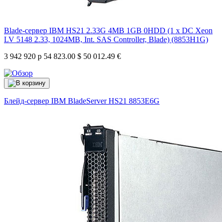
Blade-сервер IBM HS21 2.33G 4MB 1GB 0HDD (1 x DC Xeon
LV 5148 2.33, 1024MB, Int. SAS Controller, Blade) (8853H1G)
3 942 920 р
54 823.00 $
50 012.49 €
Блейд-сервер IBM BladeServer HS21
8853E6G