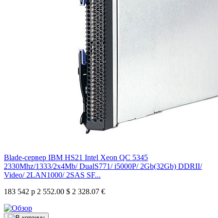
Blade-сервер IBM HS21 Intel Xeon QC 5345
2330Mhz/1333/2x4Mb/ DualS771/ i5000P/ 2Gb(32Gb) DDRII/
Video/ 2LAN1000/ 2SAS SF...
183 542 р
2 552.00 $
2 328.07 €