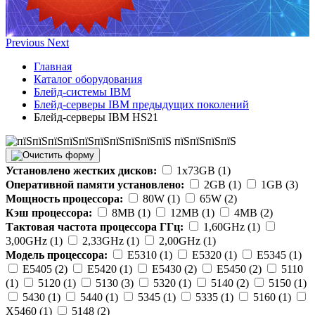
Previous
Next
Главная
Каталог оборудования
Блейд-системы IBM
Блейд-серверы IBM предыдущих поколений
Блейд-серверы IBM HS21
Установлено жестких дисков:
1x73GB (1)
Оперативной памяти установлено:
2GB (1)
1GB (3)
Мощность процессора:
80W (1)
65W (2)
Кэш процессора:
8MB (1)
12MB (1)
4MB (2)
Тактовая частота процессора ГГц:
1,60GHz (1)
3,00GHz (1)
2,33GHz (1)
2,00GHz (1)
Модель процессора:
E5310 (1)
E5320 (1)
E5345 (1)
E5405 (2)
E5420 (1)
E5430 (2)
E5450 (2)
5110
(1)
5120 (1)
5130 (3)
5320 (1)
5140 (2)
5150 (1)
5430 (1)
5440 (1)
5345 (1)
5335 (1)
5160 (1)
X5460 (1)
5148 (2)