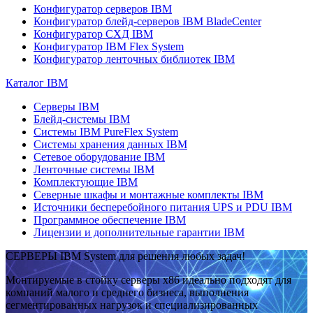
Конфигуратор серверов IBM
Конфигуратор блейд-серверов IBM BladeCenter
Конфигуратор СХД IBM
Конфигуратор IBM Flex System
Конфигуратор ленточных библиотек IBM
Каталог IBM
Серверы IBM
Блейд-системы IBM
Системы IBM PureFlex System
Системы хранения данных IBM
Сетевое оборудование IBM
Ленточные системы IBM
Комплектующие IBM
Северные шкафы и монтажные комплекты IBM
Источники бесперебойного питания UPS и PDU IBM
Программное обеспечение IBM
Лицензии и дополнительные гарантии IBM
СЕРВЕРЫ IBM System для решения любых задач!
Монтируемые в стойку серверы x86 идеально подходят для
компаний малого и среднего бизнеса, выполнения
сегментированных нагрузок и специализированных