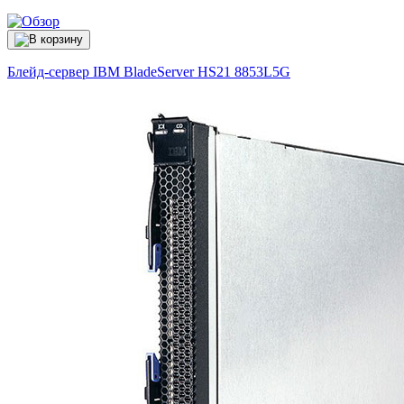
Блейд-сервер IBM BladeServer HS21
8853L5G