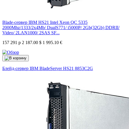
Blade-сервер IBM HS21 Intel Xeon QC 5335
2000Mhz/1333/2x4Mb/ DualS771/ i5000P/ 2Gb(32Gb) DDRII/
Video/ 2LAN1000/ 2SAS SF...
157 291 р
2 187.00 $
1 995.10 €
Блейд-сервер IBM BladeServer HS21
8853C2G