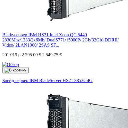
Blade-сервер IBM HS21 Intel Xeon QC 5440
2830Mhz/1333/2x6Mb/ DualS771/ i5000P/ 2Gb(32Gb) DDRII/
Video/ 2LAN1000/ 2SAS SF...
201 019 р
2 795.00 $
2 549.75 €
Блейд-сервер IBM BladeServer HS21
8853G4G