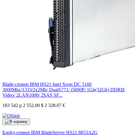
Blade-сервер IBM HS21 Intel Xeon DC 5160
3000Mhz/1333/2x2Mb/ DualS771/ i5000P/ 1Gb(32Gb) DDRII/
Video/ 2LAN1000/ 2SAS SF...
183 542 р
2 552.00 $
2 328.07 €
Блейд-сервер IBM BladeServer HS21
8853A2G