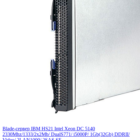
Blade-сервер IBM HS21 Intel Xeon DC 5140
2330Mhz/1333/2x2Mb/ DualS771/ i5000P/ 1Gb(32Gb) DDRII/
Video/ 2LAN1000/ 2SAS SF...