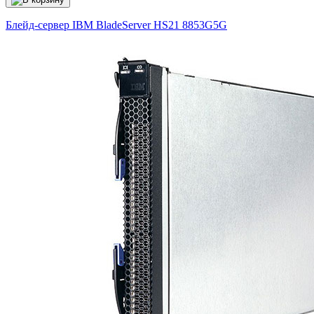
Блейд-сервер IBM BladeServer HS21
8853G5G