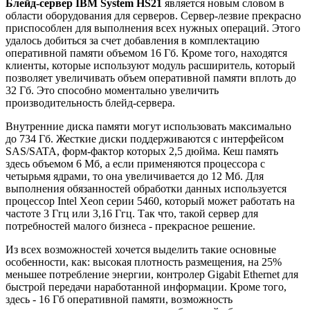
Блейд-сервер IBM System HS21
является новым словом в
области оборудования для серверов. Сервер-лезвие прекрасно
приспособлен для выполнения всех нужных операций. Этого
удалось добиться за счет добавления в комплектацию
оперативной памяти объемом 16 Гб. Кроме того, находятся
клиенты, которые используют модуль расширитель, который
позволяет увеличивать объем оперативной памяти вплоть до
32 Гб. Это способно моментально увеличить
производительность блейд-сервера.
Внутренние диска памяти могут использовать максимально
до 734 Гб. Жесткие диски поддерживаются с интерфейсом
SAS/SATA, форм-фактор которых 2,5 дюйма. Кеш память
здесь объемом 6 Мб, а если применяются процессора с
четырьмя ядрами, то она увеличивается до 12 Мб. Для
выполнения обязанностей обработки данных используется
процессор Intel Xeon серии 5460, который может работать на
частоте 3 Ггц или 3,16 Ггц. Так что, такой сервер для
потребностей малого бизнеса - прекрасное решение.
Из всех возможностей хочется выделить такие основные
особенности, как: высокая плотность размещения, на 25%
меньшее потребление энергии, контролер Gigabit Ethernet для
быстрой передачи наработанной информации. Кроме того,
здесь - 16 Гб оперативной памяти, возможность