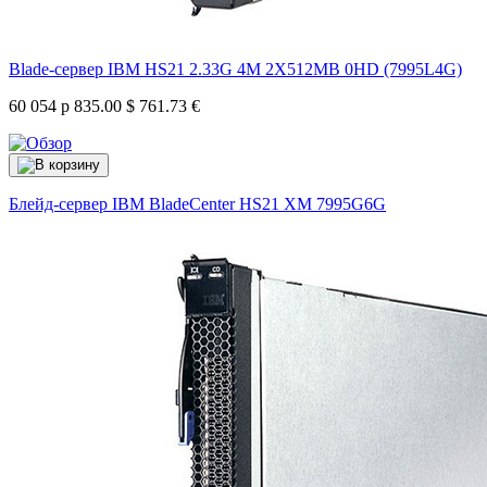
Blade-сервер IBM HS21 2.33G 4M 2X512MB 0HD (7995L4G)
60 054 р
835.00 $
761.73 €
Блейд-сервер IBM BladeCenter HS21 XM
7995G6G