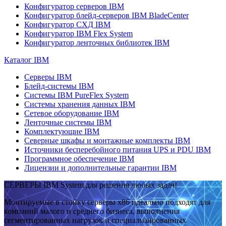
Конфигуратор серверов IBM
Конфигуратор блейд-серверов IBM BladeCenter
Конфигуратор СХД IBM
Конфигуратор IBM Flex System
Конфигуратор ленточных библиотек IBM
Каталог IBM
Серверы IBM
Блейд-системы IBM
Системы IBM PureFlex System
Системы хранения данных IBM
Сетевое оборудование IBM
Ленточные системы IBM
Комплектующие IBM
Северные шкафы и монтажные комплекты IBM
Источники бесперебойного питания UPS и PDU IBM
Программное обеспечение IBM
Лицензии и дополнительные гарантии IBM
СЕРВЕРЫ IBM System для решения любых задач!
Монтируемые в стойку серверы x86 идеально подходят для
компаний малого и среднего бизнеса, выполнения
сегментированных нагрузок и специализированных