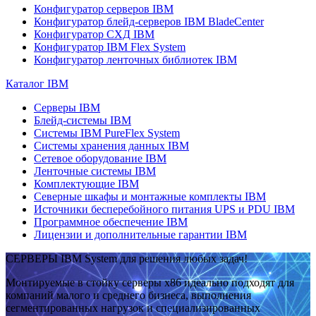
Конфигуратор серверов IBM
Конфигуратор блейд-серверов IBM BladeCenter
Конфигуратор СХД IBM
Конфигуратор IBM Flex System
Конфигуратор ленточных библиотек IBM
Каталог IBM
Серверы IBM
Блейд-системы IBM
Системы IBM PureFlex System
Системы хранения данных IBM
Сетевое оборудование IBM
Ленточные системы IBM
Комплектующие IBM
Северные шкафы и монтажные комплекты IBM
Источники бесперебойного питания UPS и PDU IBM
Программное обеспечение IBM
Лицензии и дополнительные гарантии IBM
СЕРВЕРЫ IBM System для решения любых задач!
Монтируемые в стойку серверы x86 идеально подходят для
компаний малого и среднего бизнеса, выполнения
сегментированных нагрузок и специализированных