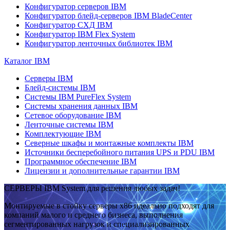
Конфигуратор серверов IBM
Конфигуратор блейд-серверов IBM BladeCenter
Конфигуратор СХД IBM
Конфигуратор IBM Flex System
Конфигуратор ленточных библиотек IBM
Каталог IBM
Серверы IBM
Блейд-системы IBM
Системы IBM PureFlex System
Системы хранения данных IBM
Сетевое оборудование IBM
Ленточные системы IBM
Комплектующие IBM
Северные шкафы и монтажные комплекты IBM
Источники бесперебойного питания UPS и PDU IBM
Программное обеспечение IBM
Лицензии и дополнительные гарантии IBM
СЕРВЕРЫ IBM System для решения любых задач!
Монтируемые в стойку серверы x86 идеально подходят для
компаний малого и среднего бизнеса, выполнения
сегментированных нагрузок и специализированных