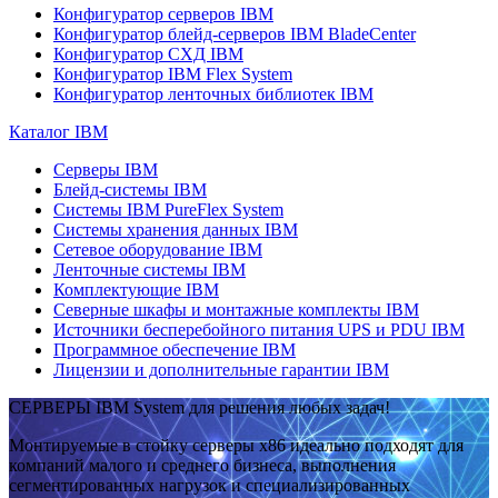
Конфигуратор серверов IBM
Конфигуратор блейд-серверов IBM BladeCenter
Конфигуратор СХД IBM
Конфигуратор IBM Flex System
Конфигуратор ленточных библиотек IBM
Каталог IBM
Серверы IBM
Блейд-системы IBM
Системы IBM PureFlex System
Системы хранения данных IBM
Сетевое оборудование IBM
Ленточные системы IBM
Комплектующие IBM
Северные шкафы и монтажные комплекты IBM
Источники бесперебойного питания UPS и PDU IBM
Программное обеспечение IBM
Лицензии и дополнительные гарантии IBM
СЕРВЕРЫ IBM System для решения любых задач!
Монтируемые в стойку серверы x86 идеально подходят для
компаний малого и среднего бизнеса, выполнения
сегментированных нагрузок и специализированных