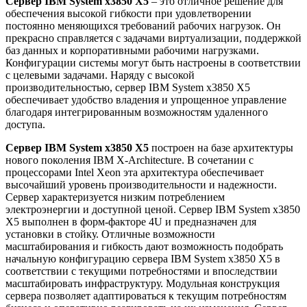
Сервер IBM System x3850 X5
– это отличное решение для
обеспечения высокой гибкости при удовлетворении
постоянно меняющихся требований рабочих нагрузок. Он
прекрасно справляется с задачами виртуализации, поддержкой
баз данных и корпоративными рабочими нагрузками.
Конфигурации системы могут быть настроены в соответствии
с целевыми задачами. Наряду с высокой
производительностью, сервер IBM System x3850 X5
обеспечивает удобство владения и упрощенное управление
благодаря интегрированным возможностям удаленного
доступа.
Сервер IBM System x3850 X5
построен на базе архитектуры
нового поколения IBM X-Architecture. В сочетании с
процессорами Intel Xeon эта архитектура обеспечивает
высочайший уровень производительности и надежности.
Сервер характеризуется низким потреблением
электроэнергии и доступной ценой. Сервер IBM System x3850
X5 выполнен в форм-факторе 4U и предназначен для
установки в стойку. Отличные возможности
масштабирования и гибкость дают возможность подобрать
начальную конфигурацию сервера IBM System x3850 X5 в
соответствии с текущими потребностями и впоследствии
масштабировать инфраструктуру. Модульная конструкция
сервера позволяет адаптироваться к текущим потребностям