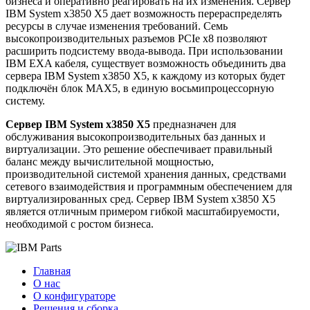
бизнеса и оперативно реагировать на их изменения. Сервер
IBM System x3850 X5 дает возможность перераспределять
ресурсы в случае изменения требований. Семь
высокопроизводительных разъемов PCIe x8 позволяют
расширить подсистему ввода-вывода. При использовании
IBM EXA кабеля, существует возможность объединить два
сервера IBM System x3850 X5, к каждому из которых будет
подключён блок MAX5, в единую восьмипроцессорную
систему.
Сервер IBM System x3850 X5
предназначен для
обслуживания высокопроизводительных баз данных и
виртуализации. Это решение обеспечивает правильный
баланс между вычислительной мощностью,
производительной системой хранения данных, средствами
сетевого взаимодействия и программным обеспечением для
виртуализированных сред. Сервер IBM System x3850 X5
является отличным примером гибкой масштабируемости,
необходимой с ростом бизнеса.
Главная
О нас
О конфигураторе
Решения и сборка