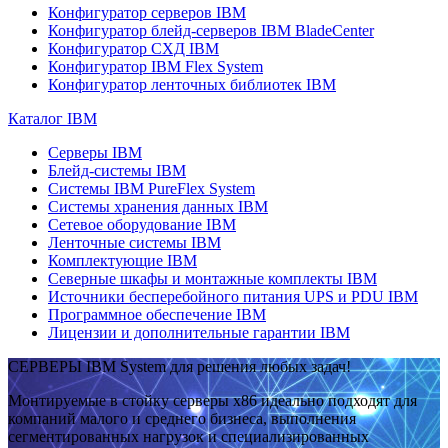
Конфигуратор серверов IBM
Конфигуратор блейд-серверов IBM BladeCenter
Конфигуратор СХД IBM
Конфигуратор IBM Flex System
Конфигуратор ленточных библиотек IBM
Каталог IBM
Серверы IBM
Блейд-системы IBM
Системы IBM PureFlex System
Системы хранения данных IBM
Сетевое оборудование IBM
Ленточные системы IBM
Комплектующие IBM
Северные шкафы и монтажные комплекты IBM
Источники бесперебойного питания UPS и PDU IBM
Программное обеспечение IBM
Лицензии и дополнительные гарантии IBM
СЕРВЕРЫ IBM System для решения любых задач!
Монтируемые в стойку серверы x86 идеально подходят для
компаний малого и среднего бизнеса, выполнения
сегментированных нагрузок и специализированных