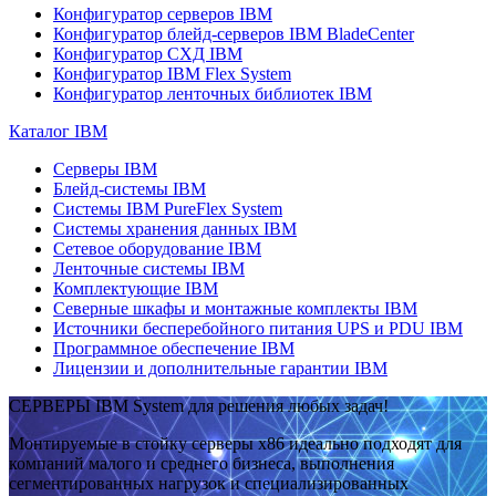
Конфигуратор серверов IBM
Конфигуратор блейд-серверов IBM BladeCenter
Конфигуратор СХД IBM
Конфигуратор IBM Flex System
Конфигуратор ленточных библиотек IBM
Каталог IBM
Серверы IBM
Блейд-системы IBM
Системы IBM PureFlex System
Системы хранения данных IBM
Сетевое оборудование IBM
Ленточные системы IBM
Комплектующие IBM
Северные шкафы и монтажные комплекты IBM
Источники бесперебойного питания UPS и PDU IBM
Программное обеспечение IBM
Лицензии и дополнительные гарантии IBM
СЕРВЕРЫ IBM System для решения любых задач!
Монтируемые в стойку серверы x86 идеально подходят для
компаний малого и среднего бизнеса, выполнения
сегментированных нагрузок и специализированных