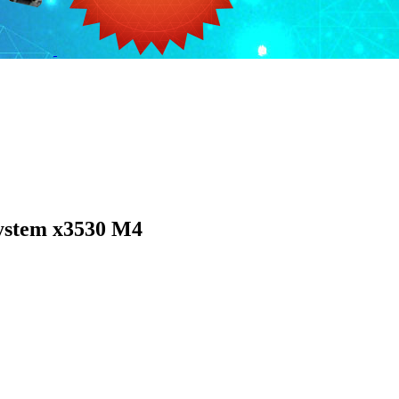
ystem x3530 M4