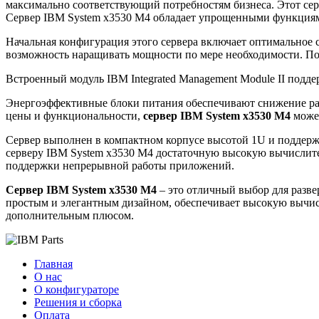
максимально соответствующий потребностям бизнеса. Этот сер
Сервер IBM System x3530 M4 обладает упрощенными функциями
Начальная конфигурация этого сервера включает оптимальное 
возможность наращивать мощности по мере необходимости. По
Встроенный модуль IBM Integrated Management Module II подд
Энергоэффективные блоки питания обеспечивают снижение рас
цены и функциональности,
сервер IBM System x3530 M4
может
Сервер выполнен в компактном корпусе высотой 1U и поддержив
серверу IBM System x3530 M4 достаточную высокую вычислит
поддержки непрерывной работы приложений.
Сервер IBM System x3530 M4
– это отличный выбор для разве
простым и элегантным дизайном, обеспечивает высокую вычис
дополнительным плюсом.
Главная
О нас
О конфигураторе
Решения и сборка
Оплата