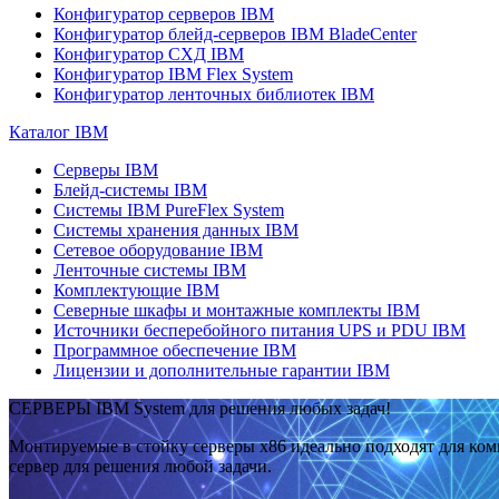
Конфигуратор серверов IBM
Конфигуратор блейд-серверов IBM BladeCenter
Конфигуратор СХД IBM
Конфигуратор IBM Flex System
Конфигуратор ленточных библиотек IBM
Каталог IBM
Серверы IBM
Блейд-системы IBM
Системы IBM PureFlex System
Системы хранения данных IBM
Сетевое оборудование IBM
Ленточные системы IBM
Комплектующие IBM
Северные шкафы и монтажные комплекты IBM
Источники бесперебойного питания UPS и PDU IBM
Программное обеспечение IBM
Лицензии и дополнительные гарантии IBM
СЕРВЕРЫ IBM System для решения любых задач!
Монтируемые в стойку серверы x86 идеально подходят для ко
сервер для решения любой задачи.