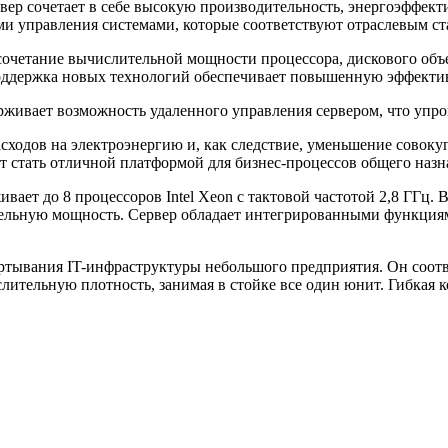
вер сочетает в себе высокую производительность, энергоэффект
 управления системами, которые соответствуют отраслевым ст
сочетание вычислительной мощности процессора, дискового объе
ддержка новых технологий обеспечивает повышенную эффективн
ерживает возможность удаленного управления сервером, что уп
ходов на электроэнергию и, как следствие, уменьшение совоку
 стать отличной платформой для бизнес-процессов общего назн
ает до 8 процессоров Intel Xeon с тактовой частотой 2,8 ГГц.
ельную мощность. Сервер обладает интегрированными функциям
ртывания IT-инфраструктуры небольшого предприятия. Он соотв
лительную плотность, занимая в стойке все один юнит. Гибкая